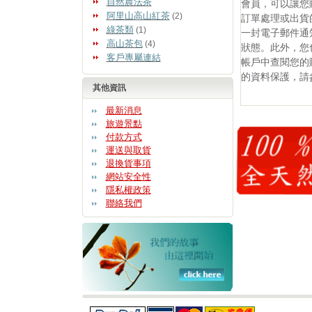
自然農法茶
會員，可以讓您
阿里山高山紅茶
(2)
訂單處理或出貨
綠茶類
(1)
一封電子郵件通
高山茶包
(4)
狀態。此外，您
客戶專屬連結
帳戶中查閱您的
的資料保護，請
其他資訊
最新消息
旅遊景點
付款方式
運送與取貨
退換貨事項
網站安全性
隱私權政策
聯絡我們