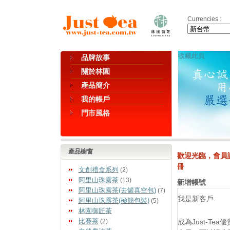
Currencies :
收藏此頁
品牌故事
關於林園
產品簡介
我的帳戶
門市風格
產品櫥窗
歡迎光臨，會員
冊
文創禮盒系列
(2)
阿里山珠露茶
(13)
新增帳號
阿里山珠露茶(去罐真空包)
(7)
我是新客戶.
阿里山珠露茶(極簡包裝)
(5)
林園御匠茶
比賽茶
(2)
成為Just-Tea優