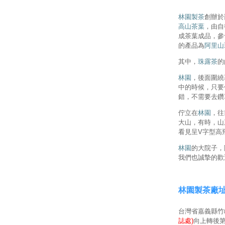
林園製茶
創辦於
高山茶葉
，由自
成茶葉成品，參
的產品為
阿里山
其中，
珠露茶
的
林園
，後面圍繞
中的時候，只要
錯，不需要去鑽
佇立在
林園
，往
大山，有時，山
看見呈V字型高
林園
的大院子，
我們也誠摯的歡
林園製茶廠
台灣省嘉義縣竹崎
誌處)
向上轉後第