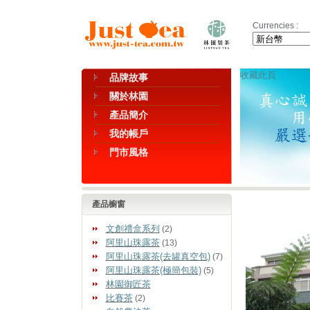
Currencies :
收藏此頁
品牌故事
關於林園
產品簡介
我的帳戶
門市風格
產品櫥窗
文創禮盒系列
(2)
阿里山珠露茶
(13)
阿里山珠露茶(去罐真空包)
(7)
阿里山珠露茶(極簡包裝)
(5)
林園御匠茶
比賽茶
(2)