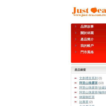
品牌故事
關於林園
產品簡介
我的帳戶
門市風格
產品櫥窗
文創禮盒系列
(2)
阿里山珠露茶
(13)
阿里山珠露茶(去罐
阿里山珠露茶(極簡
林園御匠茶
比賽茶
(2)