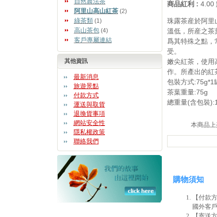
自然農法茶
商品紅利 :
4.0
阿里山高山紅茶
(2)
綠茶類
珠露茶産於阿里山
(1)
高山茶包
(4)
溫低，所産之茶
客戶專屬連結
爲其特殊之點，
受。
其他資訊
嫩尖紅茶，使用
作。所產出的紅
最新消息
包裝方式:75g*1
旅遊景點
茶葉重量:75g
付款方式
總重量(含包裝):1
運送與取貨
退換貨事項
網站安全性
本商品上架日
隱私權政策
聯絡我們
購物須知
【付款方
國外客戶
【寄送方