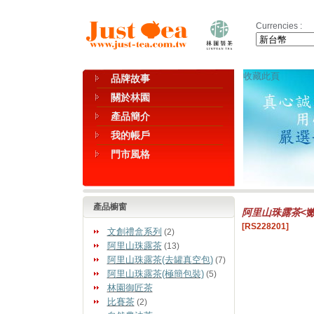
Currencies :
收藏此頁
品牌故事
關於林園
產品簡介
我的帳戶
門市風格
產品櫥窗
阿里山珠露茶
<
[RS228201]
文創禮盒系列
(2)
阿里山珠露茶
(13)
阿里山珠露茶(去罐真空包)
(7)
阿里山珠露茶(極簡包裝)
(5)
林園御匠茶
比賽茶
(2)