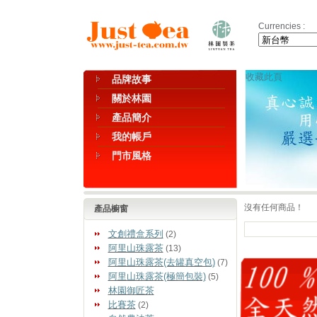
Currencies :
收藏此頁
品牌故事
關於林園
產品簡介
我的帳戶
門市風格
沒有任何商品！
產品櫥窗
文創禮盒系列
(2)
阿里山珠露茶
(13)
阿里山珠露茶(去罐真空包)
(7)
阿里山珠露茶(極簡包裝)
(5)
林園御匠茶
比賽茶
(2)