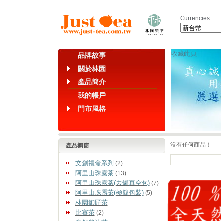
Currencies :
收藏此頁
品牌故事
關於林園
產品簡介
我的帳戶
門市風格
沒有任何商品！
產品櫥窗
文創禮盒系列
(2)
阿里山珠露茶
(13)
阿里山珠露茶(去罐真空包)
(7)
阿里山珠露茶(極簡包裝)
(5)
林園御匠茶
比賽茶
(2)