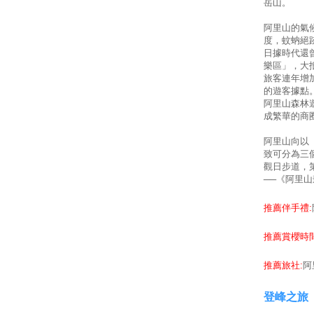
岳山。
阿里山的氣
度，蚊蚋絕
日據時代還
樂區」，大
旅客連年增
的遊客據點
阿里山森林
成繁華的商
阿里山向以
致可分為三
觀日步道，
──《阿里山
推薦伴手禮:
推薦賞櫻時間
推薦旅社:
阿
登峰之旅