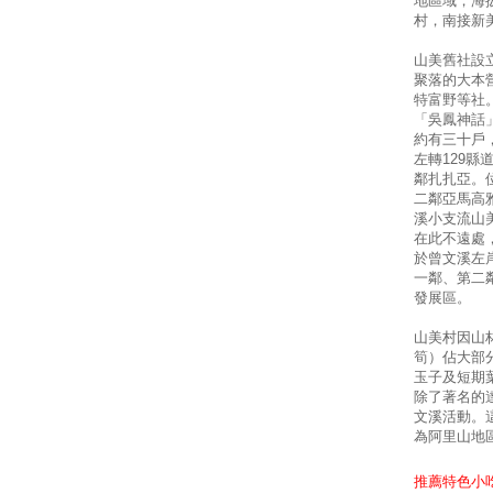
地區域，海
村，南接新
山美舊社設
聚落的大本
特富野等社
「吳鳳神話
約有三十戶
左轉129
鄰扎扎亞。
二鄰亞馬高
溪小支流山
在此不遠處
於曾文溪左
一鄰、第二
發展區。
山美村因山
筍）佔大部
玉子及短期
除了著名的
文溪活動。
為阿里山地
推薦特色小吃