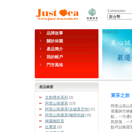
Currencies :
收藏此頁
品牌故事
關於林園
產品簡介
我的帳戶
門市風格
產品櫥窗
賞茶之旅
文創禮盒系列
(2)
阿里山珠露茶
(13)
阿里山高山
阿里山珠露茶(去罐真空包)
(7)
茶園與竹林
阿里山珠露茶(極簡包裝)
(5)
點，一方通
林園御匠茶
民部落，一
比賽茶
(2)
點可以眺望