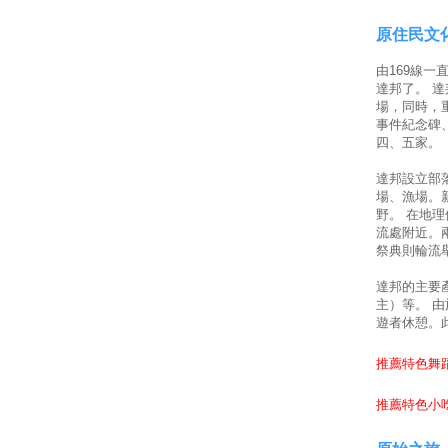
原住民文
由169線
達邦了。 
場，同時，
事件紀念碑
四、五家。
達邦設立部
場、漁場。
野。 在地
流處附近。兩
祭典則輪流
達邦的主要
主）等。 
遊者休憩。
推薦特色舞蹈
推薦特色小吃