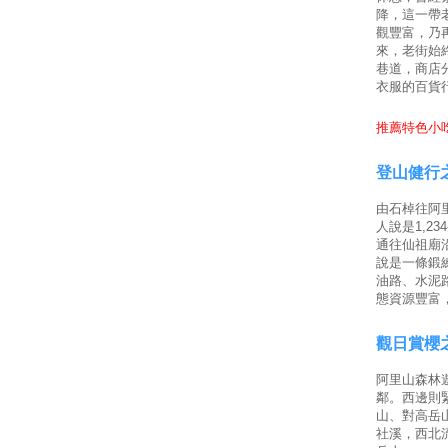
降，這一帶
觀豐富，乃
來，老街始
巷道，商店
衣服的百貨
推薦特色小吃
登山健行
由石棹往阿里
人說是1,2
通往仙祖廟
說是一條鍛
油路、水泥
態資源豐富
觀日賞櫻
阿里山森林
鄰。西邊則
山、對高岳
社溪，西北