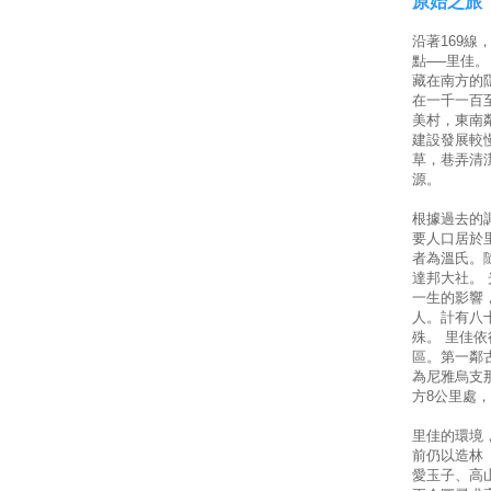
原始之旅
沿著169
點──里佳
藏在南方的
在一千一百
美村，東南
建設發展較
草，巷弄清
源。
根據過去的
要人口居於
者為溫氏。
達邦大社。
一生的影響
人。計有八
殊。 里佳
區。第一鄰
為尼雅烏支
方8公里處
里佳的環境
前仍以造林
愛玉子、高