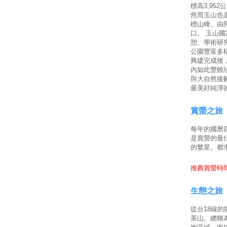
標高3,95
然而玉山也
標山峰。由
口。 玉山
憩、學術研
公園豐富多
興建完成後
內如此豐饒
與大自然接
最美好純淨
賞螢之旅
每年的國曆
是賞螢的最
的繁星。都
推薦賞螢時間
生態之旅
從台18線
茶山。總稱