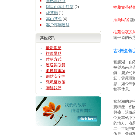
自然農法茶
阿里山高山紅茶
(2)
推薦賞茶時間
綠茶類
(1)
高山茶包
(4)
推薦民宿:
龍
客戶專屬連結
推薦賞夜景時
南平原的夜
其他資訊
最新消息
古街懷舊
旅遊景點
付款方式
奮起湖，由
運送與取貨
被譽為南台
退換貨事項
鎮，屬於竹
網站安全性
箕，雲霧環
隱私權政策
息。如今雖
聯絡我們
稍事休息。
奮起湖的房
賣特產，例
興盛，這條
位於車站下
的地方。在
二十世紀初
休息，曾經