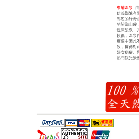
東埔溫泉
-
信義鄉陳有
郊遊的綠野
的望鄉山麓
性碳酸泉，其
較低，溫泉
度適中因此
飲，據傳對
婦女病症、
熱門觀光景