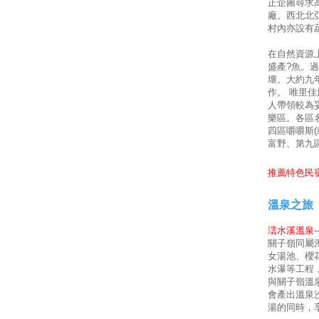
正企圖尋求
廠。西北北
村內亦設有
在自然資源
盛產?魚。
壞。大約九
作。 唯里
人帶領較為
樂區。各區
四區嚼嚼斯
富野、第九
推薦特色民宿
溫泉之旅
澐水溪溫泉
關子嶺同屬
女湯池、櫻
水瀑等工程
與關子嶺溫
會產出溫泉
湯的同時，