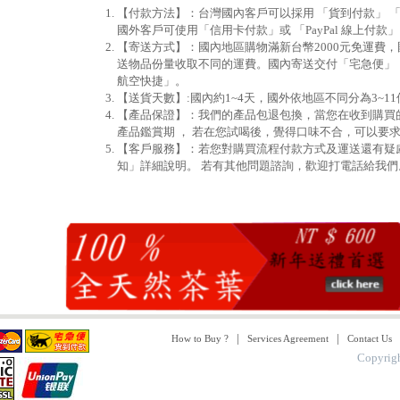
【付款方法】：台灣國內客戶可以採用 「貨到付款」 
國外客戶可使用「信用卡付款」或 「PayPal 線上付款
【寄送方式】：國內地區購物滿新台幣2000元免運費
送物品份量收取不同的運費。國內寄送交付「宅急便」
航空快捷」。
【送貨天數】:國內約1~4天，國外依地區不同分為3~1
【產品保證】：我們的產品包退包換，當您在收到購買
產品鑑賞期 ， 若在您試喝後，覺得口味不合，可以要
【客戶服務】：若您對購買流程付款方式及運送還有疑
知」詳細說明。 若有其他問題諮詢，歡迎打電話給我們。（0
|
|
How to Buy ?
Services Agreement
Contact Us
Copyrig