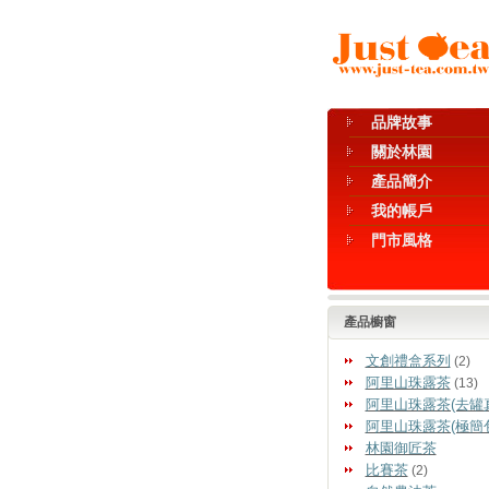
品牌故事
關於林園
產品簡介
我的帳戶
門市風格
產品櫥窗
文創禮盒系列
(2)
阿里山珠露茶
(13)
阿里山珠露茶(去罐
阿里山珠露茶(極簡
林園御匠茶
比賽茶
(2)