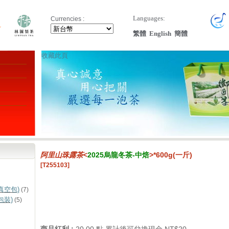
Languages:
Currencies :
繁體
English
簡體
收藏此頁
阿里山珠露茶
<
2025烏龍冬茶-中焙
>*600g(一斤)
[T255103]
真空包)
(7)
包裝)
(5)