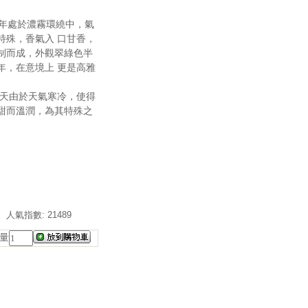
終年處於濃霧環繞中，氣
特殊，香氣入 口甘香，
制而成，外觀翠綠色半
年，在意境上 更是高雅
冬天由於天氣寒冷，使得
甜而溫潤，為其特殊之
人氣指數: 21489
量