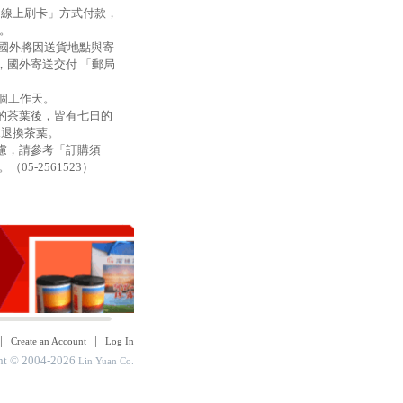
「線上刷卡」方式付款，
」。
，國外將因送貨地點與寄
，國外寄送交付 「郵局
1個工作天。
的茶葉後，皆有七日的
求退換茶葉。
慮，請參考「訂購須
5-2561523）
|
|
Create an Account
Log In
ht © 2004-2026
Lin Yuan Co.