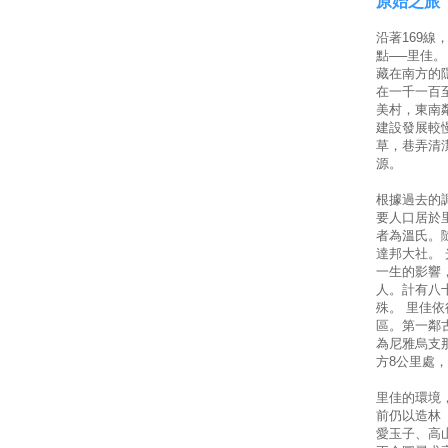
原始之旅
沿著169
點──里佳
藏在南方的
在一千一百
美村，東南
建設發展較
草，巷弄清
源。
根據過去的
要人口居於
者為溫氏。
達邦大社。
一生的影響
人。計有八
殊。 里佳
區。第一鄰
為尼雅烏支
方8公里處
里佳的環境
前仍以造林
愛玉子、高