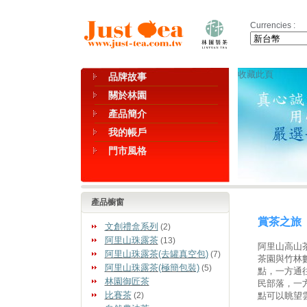
Currencies :
收藏此頁
品牌故事
關於林園
產品簡介
我的帳戶
門市風格
產品櫥窗
賞茶之旅
文創禮盒系列
(2)
阿里山珠露茶
(13)
阿里山高山
阿里山珠露茶(去罐真空包)
(7)
茶園與竹林
阿里山珠露茶(極簡包裝)
(5)
點，一方通
林園御匠茶
民部落，一
比賽茶
(2)
點可以眺望