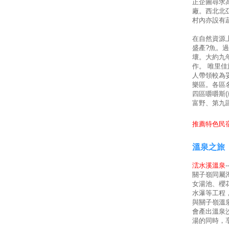
正企圖尋求
廠。西北北
村內亦設有
在自然資源
盛產?魚。
壞。大約九
作。 唯里
人帶領較為
樂區。各區
四區嚼嚼斯
富野、第九
推薦特色民宿
溫泉之旅
澐水溪溫泉
關子嶺同屬
女湯池、櫻
水瀑等工程
與關子嶺溫
會產出溫泉
湯的同時，