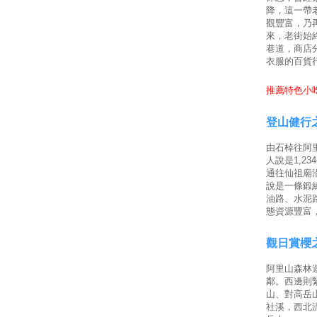
降，這一帶
觀豐富，乃
來，老街始
巷道，商店
衣服的百貨
推薦特色小吃
登山健行
由石棹往阿里
人說是1,2
通往仙祖廟
說是一條鍛
油路、水泥
態資源豐富
觀日賞櫻
阿里山森林
鄰。西邊則
山、對高岳
社溪，西北