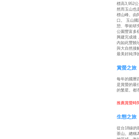
標高3,95
然而玉山也
標山峰。由
口。 玉山
憩、學術研
公園豐富多
興建完成後
內如此豐饒
與大自然接
最美好純淨
賞螢之旅
每年的國曆
是賞螢的最
的繁星。都
推薦賞螢時間
生態之旅
從台18線
茶山。總稱