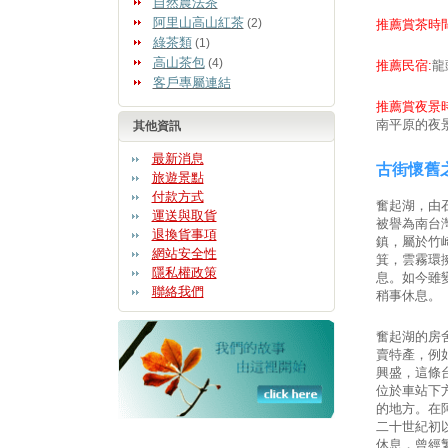
自然農法茶
阿里山高山紅茶
(2)
推薦賞茶時間
綠茶類
(1)
高山茶包
(4)
推薦民宿:
龍
客戶專屬連結
推薦賞夜景時
南平原的夜
其他資訊
最新消息
古街懷舊
旅遊景點
付款方式
奮起湖，由
運送與取貨
被譽為南台
退換貨事項
鎮，屬於竹
網站安全性
箕，雲霧環
隱私權政策
息。如今雖
聯絡我們
稍事休息。
奮起湖的房
賣特產，例
興盛，這條
位於車站下
的地方。在
二十世紀初
休息，曾經