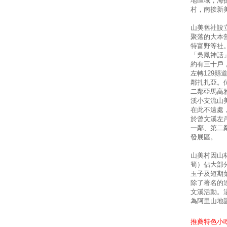
地區域，海
村，南接新
山美舊社設
聚落的大本
特富野等社
「吳鳳神話
約有三十戶
左轉129
鄰扎扎亞。
二鄰亞馬高
溪小支流山
在此不遠處
於曾文溪左
一鄰、第二
發展區。
山美村因山
筍）佔大部
玉子及短期
除了著名的
文溪活動。
為阿里山地
推薦特色小吃