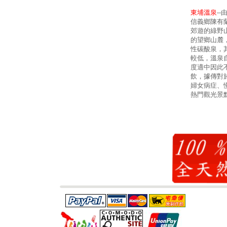
東埔溫泉
-
信義鄉陳有
郊遊的綠野
的望鄉山麓
性碳酸泉，其
較低，溫泉
度適中因此
飲，據傳對
婦女病症、
熱門觀光景