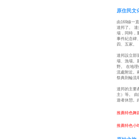
原住民文
由169線
達邦了。 
場，同時，
事件紀念碑
四、五家。
達邦設立部
場、漁場。
野。 在地
流處附近。兩
祭典則輪流
達邦的主要
主）等。 
遊者休憩。
推薦特色舞蹈
推薦特色小吃