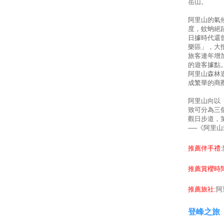
岳山。
阿里山的氣
度，蚊蚋絕
日據時代還
樂區」，大
旅客連年增
的遊客據點
阿里山森林
成繁華的商
阿里山向以
致可分為三
觀日步道，
──《阿里山
推薦伴手禮:
推薦賞櫻時間
推薦旅社:
阿
登峰之旅