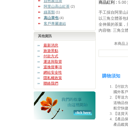
自然農法茶
商品紅利 :
5.0
阿里山高山紅茶
(2)
綠茶類
手工採自阿里山
(1)
高山茶包
(4)
以三角立體茶包
客戶專屬連結
全伸展的茶葉，
內容物: 三角立體茶
其他資訊
本商品上架日
最新消息
旅遊景點
付款方式
運送與取貨
退換貨事項
網站安全性
購物須知
隱私權政策
聯絡我們
【付款方
國外客戶
【寄送方
送物品份
航空快
【送貨天
【產品
產品鑑賞