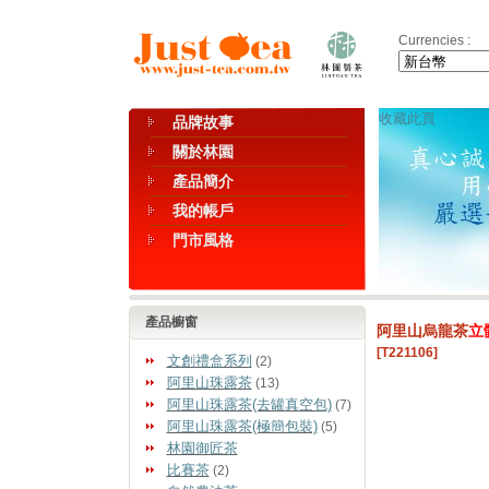
Currencies :
收藏此頁
品牌故事
關於林園
產品簡介
我的帳戶
門市風格
產品櫥窗
阿里山烏龍茶
立
[T221106]
文創禮盒系列
(2)
阿里山珠露茶
(13)
阿里山珠露茶(去罐真空包)
(7)
阿里山珠露茶(極簡包裝)
(5)
林園御匠茶
比賽茶
(2)