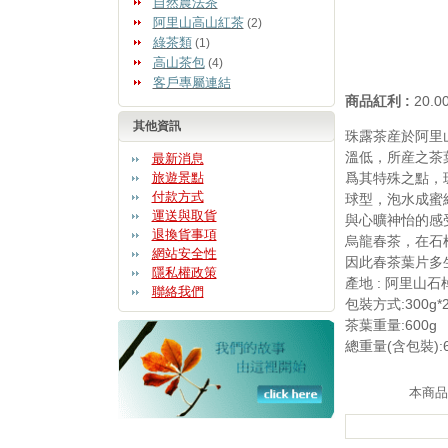
自然農法茶
阿里山高山紅茶
(2)
綠茶類
(1)
高山茶包
(4)
客戶專屬連結
商品紅利 :
20.
其他資訊
珠露茶産於阿里山
溫低，所産之茶
最新消息
旅遊景點
爲其特殊之點，
付款方式
球型，泡水成蜜
運送與取貨
與心曠神怡的感
退換貨事項
烏龍春茶，在石
網站安全性
因此春茶葉片多
隱私權政策
產地 : 阿里山石
聯絡我們
包裝方式:300g
茶葉重量:600g
總重量(含包裝):6
本商品上架