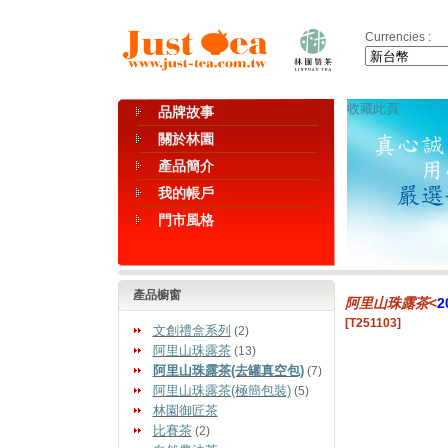
Currencies :
收藏此頁
品牌故事
關於林園
產品簡介
我的帳戶
門市風格
產品櫥窗
阿里山珠露茶
<
2
[T251103]
文創禮盒系列
(2)
阿里山珠露茶
(13)
阿里山珠露茶(去罐真空包)
(7)
阿里山珠露茶(極簡包裝)
(5)
林園御匠茶
比賽茶
(2)