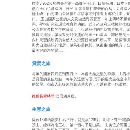
標高3,952公尺的臺灣第一高峰～玉山，日據時期，日本人
然而玉山也是國內、外登山 者最嚮往攀登的百岳，更是國
標山峰。由阿里山公路接往塔塔家可到達玉山國家公園，並
口。 玉山國家公園的人文及自然資源豐富，加上四時不斷
憩、學術研究及環境教育的功能。近年來政府正積極的推動
公園豐富多樣的生態資源，可說是極佳的生態旅遊地區。尤
興建完成後，讓民眾更能便捷的到達玉山園區，體驗感受玉
內如此豐饒珍貴的自然人文資源皆屬全民所共享，這個環境
與大自然接觸的場所，做為心靈休憩、恢復生機的地方，也
最美好純淨的樂土。
賞螢之旅
每年的國曆四月底到五月中，為螢火蟲交配的季節。由石棹
是賞螢的最佳地點，每年的這個時候 成群的螢火蟲在空中
的繁星。都市人若從未觀賞過螢火蟲，可以在此一飽眼福。
推薦賞螢時間:
國曆四月底。
生態之旅
從台18線的龍美往右下行，就是嘉129線。此線上有三個
茶山。總稱為南三村。第一個村子是山美。 山美位於阿里