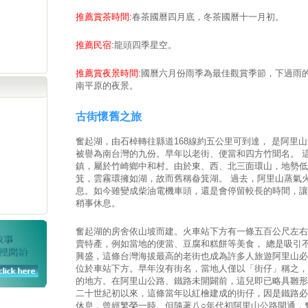
推薦賞茶時間:
春茶國曆四月底，冬茶國曆十一月初。
推薦民宿:
龍頭四季星空。
推薦賞夜景時間:
國曆六月份雨季為最佳觀賞季節，下過雨
南平原的夜景。
古街懷舊之旅
奮起湖，由石棹轉往縣道168線約五公里可到達， 是阿里
被譽為南台灣的九份。早年以老街、便當和四方竹聞名。 這
鎮，屬於竹崎鄉中和村。由於東、西、北三面環山，地勢低
箕，雲霧環擁如湖，故而舊稱畚箕湖。 過去，阿里山蒸氣
息。如今雖變成柴油電機車頭，還是會停留較長的時間，讓
稍事休息。
奮起湖的房舍依山坡而建。火車站下方有一條五百公尺左右
賣特產，例如當地的便當、豆腐和糕餅等美食， 總是吸引
興盛，這條台灣海拔最高的老街也成為許多人旅遊阿里山必
位於車站下方。早年沒有街名，當地人僅以「街仔」稱之，
的地方。在阿里山公路、鐵路未開闢前，這兒即已略具雛形
二十世紀初以來，這條當年以紅檜建成的街仔，因是鐵路必
休息，曾經繁榮一時。但隨著八○年代初阿里山公路開通，