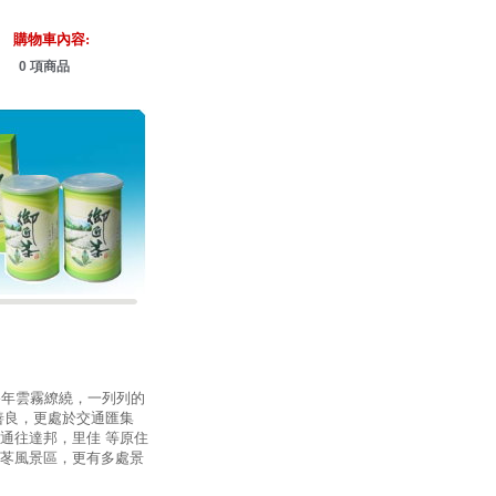
購物車內容:
0 項商品
終年雲霧繚繞，一列列的
善良，更處於交通匯集
通往達邦，里佳 等原住
苳風景區，更有多處景