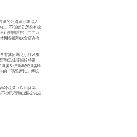
右邊的公路續行即進入
中心。不僅鄉公所前有操
里山鄉圖書館、二二八
休閒餐廳和飲食店亦有
各有其附屬之小社及獵
野和里佳等屬於特富
谷川溪及伊斯基安娜溪匯
每年的「瑪雅斯比」傳統
高冷蔬菜（以山葵為
有不少民宿和山莊提供旅