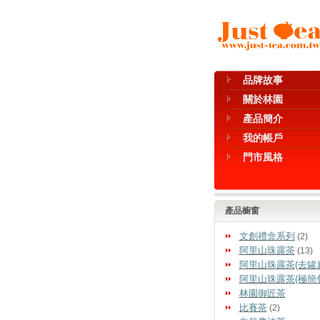
品牌故事
關於林園
產品簡介
我的帳戶
門市風格
產品櫥窗
文創禮盒系列
(2)
阿里山珠露茶
(13)
阿里山珠露茶(去罐
阿里山珠露茶(極簡
林園御匠茶
比賽茶
(2)