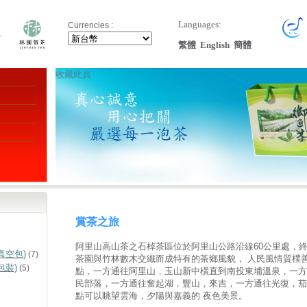
Languages:
Currencies :
繁體
English
簡體
收藏此頁
賞茶之旅
阿里山高山茶之石棹茶區位於阿里山公路沿線60公里處，
真空包)
(7)
茶園與竹林數木交織而成特有的茶鄉風貌， 人民風情質樸
包裝)
(5)
點，一方通往阿里山，玉山新中橫直到南投東埔溫泉，一方
民部落，一方通往奮起湖，豐山，來吉，一方通往光復，茄
點可以眺望雲海，夕陽與嘉義的 夜色美景。