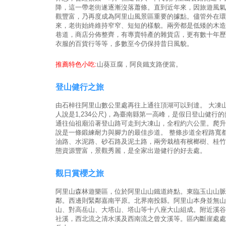
降，這一帶老街遂逐漸沒落蕭條。直到近年來，因旅遊風氣
觀豐富，乃再度成為阿里山風景區重要的據點。儘管外在環
來，老街始終維持窄窄、短短的樣貌。兩旁都是低矮的木造
巷道，商店分佈整齊，有專賣特產的雜貨店，更有數十年歷
衣服的百貨行等等，多數至今仍保持昔日風貌。
推薦特色小吃:
山葵豆腐，阿良鐵支路便當。
登山健行之旅
由石棹往阿里山數公里處再往上通往頂湖可以到達。 大凍山海
人說是1,234公尺)，為臺南縣第一高峰，是假日登山健行
通往仙祖廟沿著登山路可走到大凍山，全程約六公里。爬升高
說是一條鍛練耐力與腳力的最佳步道。 整條步道全程路寬
油路、水泥路、砂石路及泥土路，兩旁栽植有檳榔樹、桂竹
態資源豐富，景觀秀麗，是全家出遊健行的好去處。
觀日賞櫻之旅
阿里山森林遊樂區，位於阿里山山鐵道終點。東臨玉山山脈
鄰。西邊則緊鄰嘉南平原。北界南投縣。阿里山本身並無山
山、對高岳山、大塔山、塔山等十八座大山組成。附近溪谷
社溪，西北流之清水溪及西南流之曾文溪等。區內斷崖處處