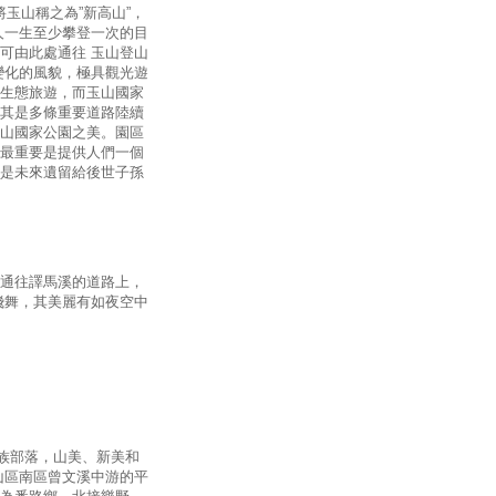
將玉山稱之為”新高山”，
人一生至少攀登一次的目
可由此處通往 玉山登山
變化的風貌，極具觀光遊
生態旅遊，而玉山國家
其是多條重要道路陸續
山國家公園之美。園區
最重要是提供人們一個
是未來遺留給後世子孫
通往譯馬溪的道路上，
飛舞，其美麗有如夜空中
鄒族部落，山美、新美和
山區南區曾文溪中游的平