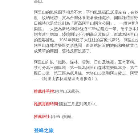
岳山。
阿里山的氣候四季相差不大，平均氣溫攝氏10度左右，在冬
度，蚊蚋絕跡，實為台灣休養避暑最佳處所。園區種植吉野
日據時代還曾規劃為「新高阿里山國立公園」。 一般遊客
樂區」，大抵為新站和舊站(沼平車站)附近一帶。沼平原本
旅客連年增加，陸續開設不少的商店及飯店，而成為阿里山
的遊客據點。 1981年興建了大紅柱的宮殿式新站，阿里
阿里山森林遊樂區更形熱鬧，而新站附近的旅館和餐飲業也
成繁華的商圈，舊站反而沒落了。
阿里山向以「鐵路、森林、雲海、日出及晚霞」五奇著稱。
致可分為三個區域，第一區為阿里山森林遊樂區本身，第二
觀日步道，第三區為眠月線、大塔山步道和阿吉縱走、阿豐
──《阿里山森林遊樂區周遭步道》)。
推薦伴手禮:
阿里山珠露茶。
推薦賞櫻時間:
國曆三月底到四月中。
推薦旅社:
阿里山賓館。
登峰之旅