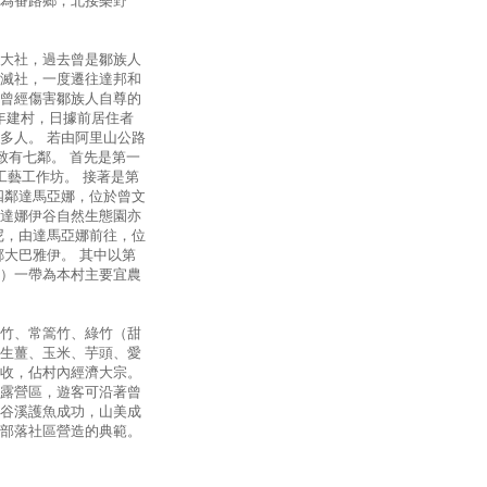
為番路鄉，北接樂野
大社，過去曾是鄒族人
滅社，一度遷往達邦和
曾經傷害鄒族人自尊的
9年建村，日據前居住者
多人。 若由阿里山公路
致有七鄰。 首先是第一
工藝工作坊。 接著是第
四鄰達馬亞娜，位於曾文
達娜伊谷自然生態園亦
尼，由達馬亞娜前往，位
大巴雅伊。 其中以第
）一帶為本村主要宜農
竹、常篙竹、綠竹（甜
生薑、玉米、芋頭、愛
收，佔村內經濟大宗。
露營區，遊客可沿著曾
谷溪護魚成功，山美成
部落社區營造的典範。