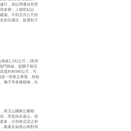
盛行，加以周遭自然景
境多變，上個世紀以
建築。不到五百公尺的
史的豆腐店、販賣鞋子
拔1,241公尺，(有些
的熱門路線。從關子嶺頂
度約有940公尺，可
都是一部車之車寬，有柏
、梅子等各種植物，生
，與玉山國家公園相
頭，而是由尖崙山、祝
甚多，分別有北流之和
，最著名如塔山和對高