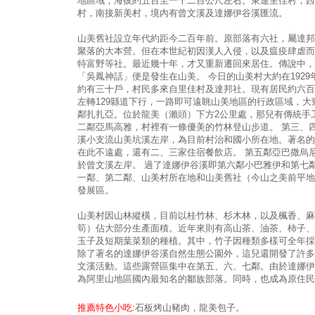
地區域，海拔約五百至一千二百公尺左右。東連里佳村，西
村，南接新美村，境內有曾文溪及達娜伊谷溪匯流。
山美舊社設立年代約距今二百年前。原部落有六社，屬達邦
聚落的大本營。但在本世紀初因漢人入侵，以及瘟疫肆虐而
特富野等社。最近幾十年，才又重新遷回來居住。傳說中，
「吳鳳神話」便是發生在山美。 今日的山美村大約在192
約有三十戶，村民多來自里佳村及達邦社。現有居民約六百
左轉129縣道下行，一路即可遠眺山美地區的行政區域，大
鄰扎扎亞。位於龍美（瀨頭）下方2公里處，那兒有傳統手
二鄰亞馬高雅，村裡有一條優美的竹林登山步道。 第三、
溪小支流山美坑溪左岸，為目前村治和國小所在地。著名的
在此不遠處，還有二、三家住宿餐飲店。 第五鄰亞巴撒烏
於曾文溪左岸。 過了達娜伊谷溪即第六鄰小巴雅伊和第七鄰
一鄰、第二鄰、山美村所在地和山美舊社（今山之美前平地
發展區。
山美村因山林縱橫，目前以桂竹林、杉木林，以及楓香、麻
筍）佔大部分生產面積。近年來則有高山茶、油茶、柿子、
玉子及短期葉菜類的種植。其中，竹子因種類多樣可全年採
除了著名的達娜伊谷溪自然生態公園外，這兒還開發了許多
文溪活動。這些露營區集中在第五、六、七鄰。由於達娜伊
為阿里山地區國內最知名的鄒族部落。同時，也成為原住民
推薦特色小吃:
石板烤山豬肉，龍美包子。