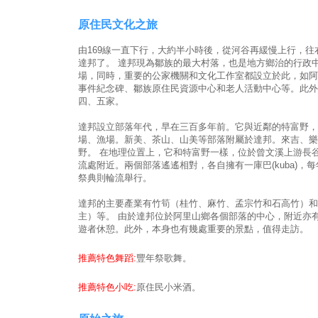
原住民文化之旅
由169線一直下行，大約半小時後，從河谷再緩慢上行，往
達邦了。 達邦現為鄒族的最大村落，也是地方鄉治的行政
場，同時，重要的公家機關和文化工作室都設立於此，如阿
事件紀念碑、鄒族原住民資源中心和老人活動中心等。此外
四、五家。
達邦設立部落年代，早在三百多年前。它與近鄰的特富野，
場、漁場。新美、茶山、山美等部落附屬於達邦。來吉、樂
野。 在地理位置上，它和特富野一樣，位於曾文溪上游長
流處附近。兩個部落遙遙相對，各自擁有一庫巴(kuba)，
祭典則輪流舉行。
達邦的主要產業有竹筍（桂竹、麻竹、孟宗竹和石高竹）和
主）等。 由於達邦位於阿里山鄉各個部落的中心，附近亦
遊者休憩。此外，本身也有幾處重要的景點，值得走訪。
推薦特色舞蹈:
豐年祭歌舞。
推薦特色小吃:
原住民小米酒。