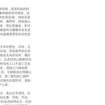
路程後，抵達此線的終
點像神祕的世外桃源，深
奇哈溪流域)，海拔高度
村、樂野村，西南接山
通道。因位置偏遠，各項
薑蕨和石槲蘭等各色花
也蘊藏著豐富的自然資
五年的歷史。目前，主
在地。部落最早的定居
後改名為里佳村，屬於
便，以及阿里山鄉鄉長高
村現有人口不過三百多
多，適婚人口極為懸
，四、五鄰散居在周圍山
里。第二鄰到第三鄰即
尼雅烏支那對岸，溪南
戶人家。
水，無法正常耕田。目
括生薑、筍類、芋頭、
里佳為求經濟自主，目前