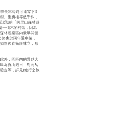
季最寒冷時可達零下3
櫻、重瓣櫻等數千株，
所認識的「阿里山森林遊
是一伐木的村落，因為
森林遊樂區內最早開發
山公路也於隔年通車後，
如雨後春筍般林立，形
此外，園區內的景點大
區為祝山觀日、對高岳
縱走等，詳見(健行之旅