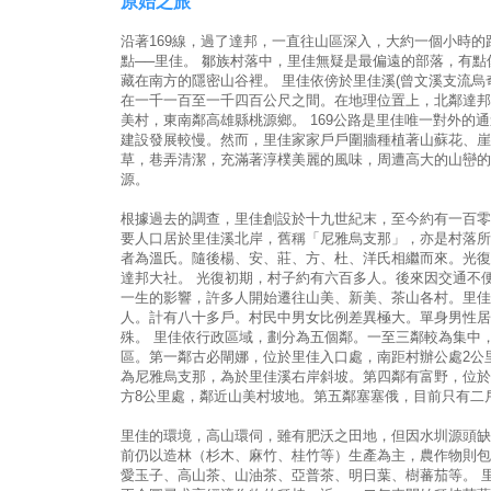
原始之旅
沿著169線，過了達邦，一直往山區深入，大約一個小時的
點──里佳。 鄒族村落中，里佳無疑是最偏遠的部落，有
藏在南方的隱密山谷裡。 里佳依傍於里佳溪(曾文溪支流烏
在一千一百至一千四百公尺之間。在地理位置上，北鄰達邦
美村，東南鄰高雄縣桃源鄉。 169公路是里佳唯一對外的
建設發展較慢。然而，里佳家家戶戶圍牆種植著山蘇花、崖
草，巷弄清潔，充滿著淳樸美麗的風味，周遭高大的山巒的
源。
根據過去的調查，里佳創設於十九世紀末，至今約有一百零
要人口居於里佳溪北岸，舊稱「尼雅烏支那」，亦是村落所
者為溫氏。隨後楊、安、莊、方、杜、洋氏相繼而來。光復
達邦大社。 光復初期，村子約有六百多人。後來因交通不
一生的影響，許多人開始遷往山美、新美、茶山各村。里佳
人。計有八十多戶。村民中男女比例差異極大。單身男性居
殊。 里佳依行政區域，劃分為五個鄰。一至三鄰較為集中
區。第一鄰古必閘娜，位於里佳入口處，南距村辦公處2公
為尼雅烏支那，為於里佳溪右岸斜坡。第四鄰有富野，位於
方8公里處，鄰近山美村坡地。第五鄰塞塞俄，目前只有二
里佳的環境，高山環伺，雖有肥沃之田地，但因水圳源頭缺
前仍以造林（杉木、麻竹、桂竹等）生產為主，農作物則包
愛玉子、高山茶、山油茶、亞普茶、明日葉、樹蕃茄等。 