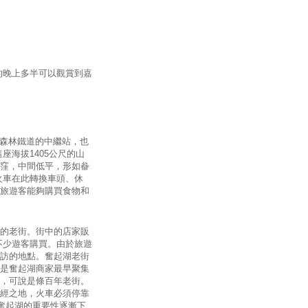
的晚上多半可以觀賞到嘉
山森林鐵道的中繼站，也
座海拔1405公尺的山
窪，中間低平，形如畚
火車在此轉換車頭、休
旅遊客能夠購買食物和
的老街。街中的店家販
不少遊客購買。由於旅遊
訪的地點。奮起湖老街
是奮起湖商家最早聚集
，可說是條百年老街。
經之地，火車必須停靠
奮起湖的重要性逐漸下