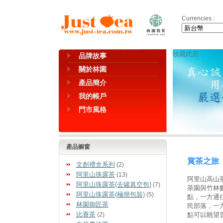
Currencies :
收藏此頁
品牌故事
關於林園
產品簡介
我的帳戶
門市風格
產品櫥窗
賞茶之旅
文創禮盒系列
(2)
阿里山珠露茶
(13)
阿里山高山
阿里山珠露茶(去罐真空包)
(7)
茶園與竹林
阿里山珠露茶(極簡包裝)
(5)
點，一方通
林園御匠茶
民部落，一
比賽茶
(2)
點可以眺望