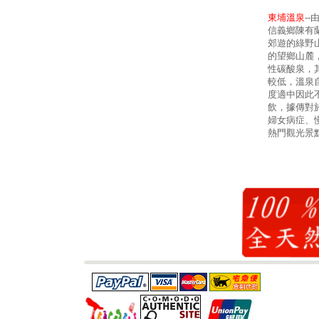
東埔溫泉
-
信義鄉陳有
郊遊的綠野
的望鄉山麓
性碳酸泉，其
較低，溫泉
度適中因此
飲，據傳對
婦女病症、
熱門觀光景