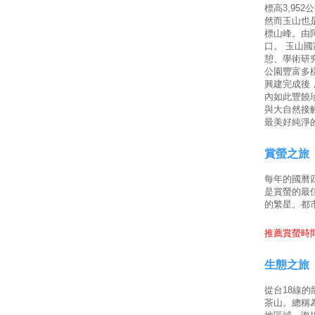
標高3,95
然而玉山也
標山峰。由
口。 玉山
憩、學術研
公園豐富多
興建完成後
內如此豐饒
與大自然接
最美好純淨
賞螢之旅
每年的國曆
是賞螢的最
的繁星。都
推薦賞螢時間
生態之旅
從台18線
茶山。總稱