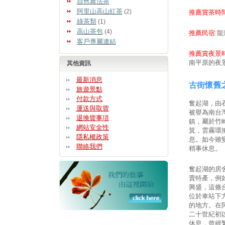
自然農法茶
阿里山高山紅茶
(2)
推薦賞茶時間
綠茶類
(1)
高山茶包
(4)
推薦民宿:
龍
客戶專屬連結
推薦賞夜景時
南平原的夜
其他資訊
最新消息
古街懷舊
旅遊景點
付款方式
奮起湖，由
運送與取貨
被譽為南台
退換貨事項
鎮，屬於竹
網站安全性
箕，雲霧環
隱私權政策
息。如今雖
聯絡我們
稍事休息。
奮起湖的房
賣特產，例
興盛，這條
位於車站下
的地方。在
二十世紀初
休息，曾經