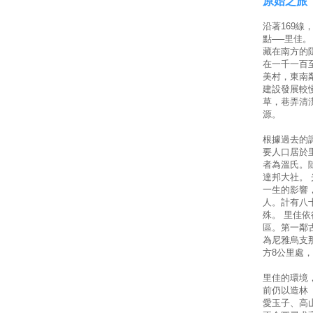
原始之旅
沿著169
點──里佳
藏在南方的
在一千一百
美村，東南
建設發展較
草，巷弄清
源。
根據過去的
要人口居於
者為溫氏。
達邦大社。
一生的影響
人。計有八
殊。 里佳
區。第一鄰
為尼雅烏支
方8公里處
里佳的環境
前仍以造林
愛玉子、高