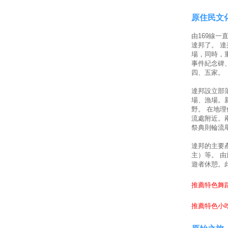
原住民文
由169線
達邦了。 
場，同時，
事件紀念碑
四、五家。
達邦設立部
場、漁場。
野。 在地
流處附近。兩
祭典則輪流
達邦的主要
主）等。 
遊者休憩。
推薦特色舞蹈
推薦特色小吃