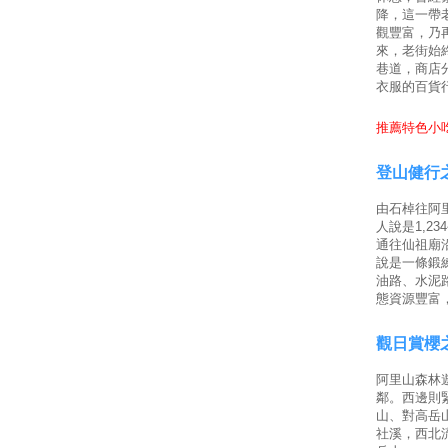
降，這一帶
觀豐富，乃
來，老街始
巷道，商店
衣服的百貨
推薦特色小吃
登山健行
由石棹往阿里
人說是1,2
通往仙祖廟
說是一條鍛
油路、水泥
態資源豐富
觀日賞櫻
阿里山森林
鄰。西邊則
山、對高岳
社溪，西北