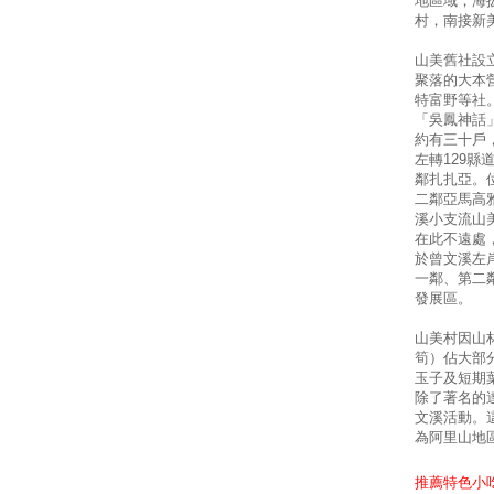
地區域，海
村，南接新
山美舊社設
聚落的大本
特富野等社
「吳鳳神話
約有三十戶
左轉129
鄰扎扎亞。
二鄰亞馬高
溪小支流山
在此不遠處
於曾文溪左
一鄰、第二
發展區。
山美村因山
筍）佔大部
玉子及短期
除了著名的
文溪活動。
為阿里山地
推薦特色小吃