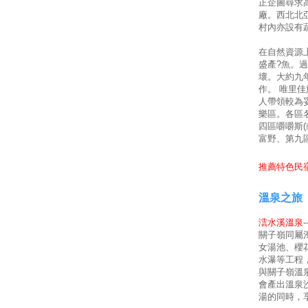
正企圖尋求
廠。西北北
村內亦設有
在自然資源
盛產?魚。
壞。大約九
作。 唯里
人帶領較為
樂區。各區
四區嚼嚼斯
富野、第九
推薦特色民宿
溫泉之旅
澐水溪溫泉
關子嶺同屬
女湯池、櫻
水瀑等工程
與關子嶺溫
會產出溫泉
湯的同時，