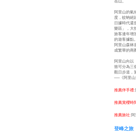
岳山。
阿里山的氣
度，蚊蚋絕
日據時代還
樂區」，大
旅客連年增
的遊客據點
阿里山森林
成繁華的商
阿里山向以
致可分為三
觀日步道，
──《阿里山
推薦伴手禮:
推薦賞櫻時間
推薦旅社:
阿
登峰之旅