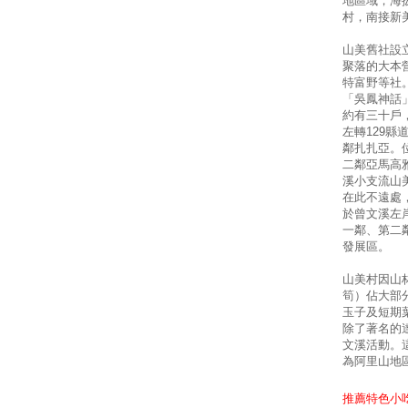
地區域，海
村，南接新
山美舊社設
聚落的大本
特富野等社
「吳鳳神話
約有三十戶
左轉129
鄰扎扎亞。
二鄰亞馬高
溪小支流山
在此不遠處
於曾文溪左
一鄰、第二
發展區。
山美村因山
筍）佔大部
玉子及短期
除了著名的
文溪活動。
為阿里山地
推薦特色小吃