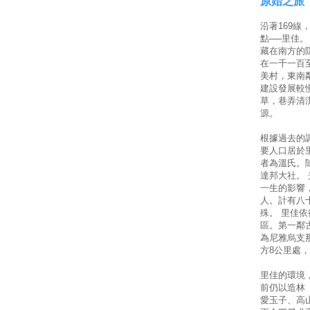
原始之旅
沿著169
點──里佳
藏在南方的
在一千一百
美村，東南
建設發展較
草，巷弄清
源。
根據過去的
要人口居於
者為溫氏。
達邦大社。
一生的影響
人。計有八
殊。 里佳
區。第一鄰
為尼雅烏支
方8公里處
里佳的環境
前仍以造林
愛玉子、高