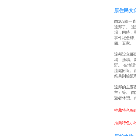
原住民文
由169線
達邦了。 
場，同時，
事件紀念碑
四、五家。
達邦設立部
場、漁場。
野。 在地
流處附近。兩
祭典則輪流
達邦的主要
主）等。 
遊者休憩。
推薦特色舞蹈
推薦特色小吃