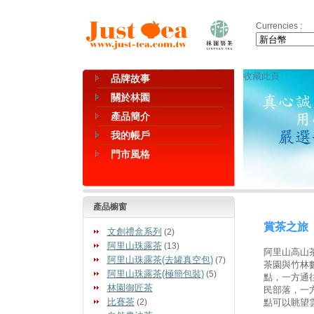
Currencies :
收藏此頁
品牌故事
關於林園
產品簡介
我的帳戶
門市風格
產品櫥窗
賞茶之旅
文創禮盒系列
(2)
阿里山珠露茶
(13)
阿里山高山
阿里山珠露茶(去罐真空包)
(7)
茶園與竹林
阿里山珠露茶(極簡包裝)
(5)
點，一方通
林園御匠茶
民部落，一
比賽茶
(2)
點可以眺望