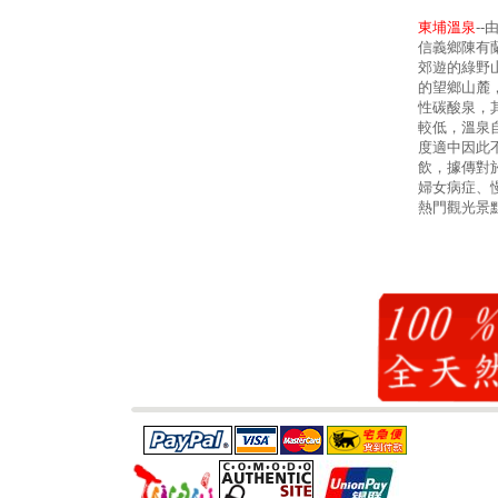
東埔溫泉
-
信義鄉陳有
郊遊的綠野
的望鄉山麓
性碳酸泉，其
較低，溫泉
度適中因此
飲，據傳對
婦女病症、
熱門觀光景