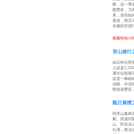
降，這一帶
觀豐富，乃
來，老街始
巷道，商店
衣服的百貨
推薦特色小吃
登山健行
由石棹往阿里
人說是1,2
通往仙祖廟
說是一條鍛
油路、水泥
態資源豐富
觀日賞櫻
阿里山森林
鄰。西邊則
山、對高岳
社溪，西北