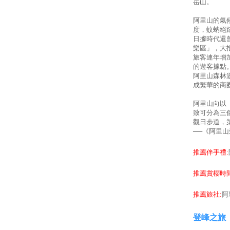
岳山。
阿里山的氣
度，蚊蚋絕
日據時代還
樂區」，大
旅客連年增
的遊客據點
阿里山森林
成繁華的商
阿里山向以
致可分為三
觀日步道，
──《阿里山
推薦伴手禮:
推薦賞櫻時間
推薦旅社:
阿
登峰之旅