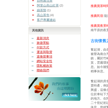
自然農法茶
阿里山高山紅茶
(2)
推薦賞茶時間
綠茶類
(1)
高山茶包
(4)
推薦民宿:
龍
客戶專屬連結
推薦賞夜景時
南平原的夜
其他資訊
最新消息
古街懷舊
旅遊景點
付款方式
奮起湖，由
運送與取貨
被譽為南台
退換貨事項
鎮，屬於竹
網站安全性
箕，雲霧環
隱私權政策
息。如今雖
聯絡我們
稍事休息。
奮起湖的房
賣特產，例
興盛，這條
位於車站下
的地方。在
二十世紀初
休息，曾經