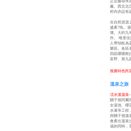
正企圖尋求
廠。西北北
村內亦設有
在自然資源
盛產?魚。
壞。大約九
作。 唯里
人帶領較為
樂區。各區
四區嚼嚼斯
富野、第九
推薦特色民宿
溫泉之旅
澐水溪溫泉
關子嶺同屬
女湯池、櫻
水瀑等工程
與關子嶺溫
會產出溫泉
湯的同時，