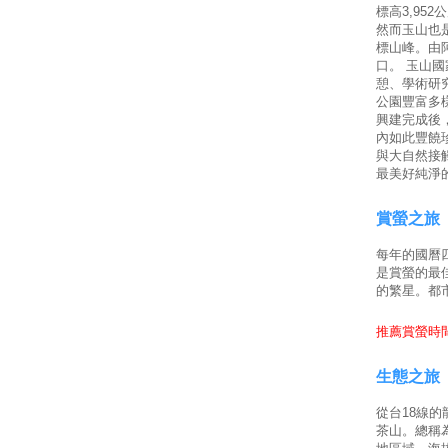
標高3,95
然而玉山也
標山峰。由
口。 玉山
憩、學術研
公園豐富多
興建完成後
內如此豐饒
與大自然接
最美好純淨
賞螢之旅
每年的國曆
是賞螢的最
的繁星。都
推薦賞螢時間
生態之旅
從台18線
茶山。總稱