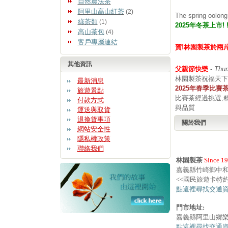
自然農法茶
阿里山高山紅茶
(2)
The spring oolong 
綠茶類
(1)
2025年冬茶上市! 
高山茶包
(4)
客戶專屬連結
賀!林園製茶於兩
其他資訊
父親節快樂
-
Thur
林園製茶祝福天下
最新消息
2025年春季比賽
旅遊景點
比賽茶經過挑選,
付款方式
與品質
運送與取貨
退換貨事項
關於我們
網站安全性
隱私權政策
聯絡我們
林園製茶
Since 1
嘉義縣竹崎鄉中和
<<國民旅遊卡特約
點這裡尋找交通
門市地址:
嘉義縣阿里山鄉樂
點這裡尋找交通