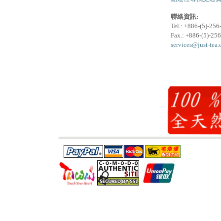
聯絡資訊:
Tel.: +886-(5)-25
Fax.: +886-(5)-25
services@just-tea