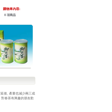
購物車內容:
0 項商品
延後, 產量也減少兩三成
, 對春茶有興趣的朋友歡