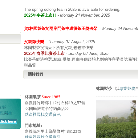
The spring oolong tea in 2026 is available for ordering.
2025年冬茶上市! !
-
Monday 24 November, 2025
賀!林園製茶於兩岸鬥茶中獲得茶王獎殊榮!
-
Monday 24 Novembe
父親節快樂
-
Thursday 07 August, 2025
林園製茶祝福天下所有父親,爸爸節快樂!
2025年春季比賽茶上市
-
Sunday 08 June, 2025
比賽茶經過挑選,精緻,烘焙,再由各個經驗老到的評審委員試喝評
與品質
關於我們
林園製茶
--以
專業茶農
林園製茶
Since 1985
:
嘉義縣竹崎鄉中和村石棹19之57號
<<國民旅遊卡特約商店>>
點這裡尋找交通資訊
門市地址:
嘉義縣阿里山鄉樂野村4鄰123號
點這裡尋找交通資訊