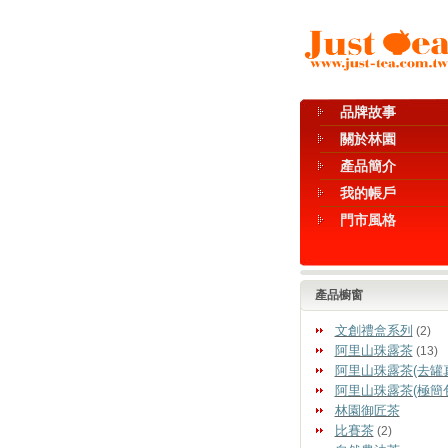
品牌故事
關於林園
產品簡介
我的帳戶
門市風格
產品櫥窗
文創禮盒系列
(2)
阿里山珠露茶
(13)
阿里山珠露茶(去罐
阿里山珠露茶(極簡
林園御匠茶
比賽茶
(2)