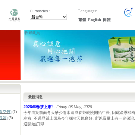
Languages:
Currencies :
繁體
English
簡體
收藏此頁
最新消息
2026年春茶上市!
-
Friday 08 May, 2026
真空包)
(7)
今年由於前面冬天缺少雨水造成春茶較慢開始生長, 因此產季稍有
包裝)
(5)
左右, 不過品質上因為今年採收天氣良好, 所以質量上有一定保證
迎開始訂購!