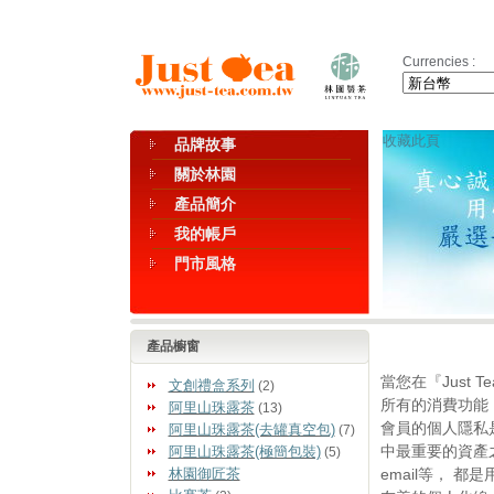
Currencies :
收藏此頁
品牌故事
關於林園
產品簡介
我的帳戶
門市風格
產品櫥窗
當您在『Just
文創禮盒系列
(2)
所有的消費功能
阿里山珠露茶
(13)
會員的個人隱私是
阿里山珠露茶(去罐真空包)
(7)
中最重要的資產
阿里山珠露茶(極簡包裝)
(5)
林園御匠茶
email等， 