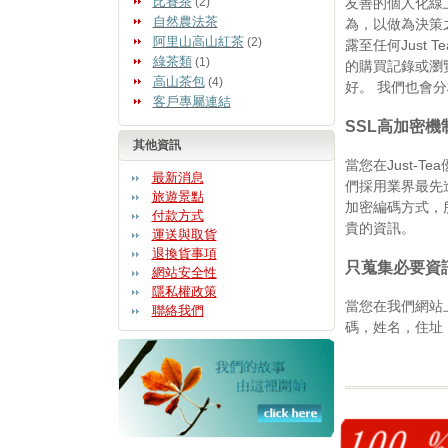
比賽茶
(2)
友善的個人化線
自然農法茶
為，以做為決策
阿里山高山紅茶
(2)
露至任何Just
綠茶類
(1)
的購買記錄或瀏
高山茶包
(4)
好。 我們也會
客戶專屬連結
SSL高加密機
其他資訊
當您在Just-
最新消息
們採用業界最先進
旅遊景點
加密編碼方式，
付款方式
貴的資訊。
運送與取貨
退換貨事項
只蒐集必要資
網站安全性
隱私權政策
當您在我們網站上
聯絡我們
碼，姓名，住址