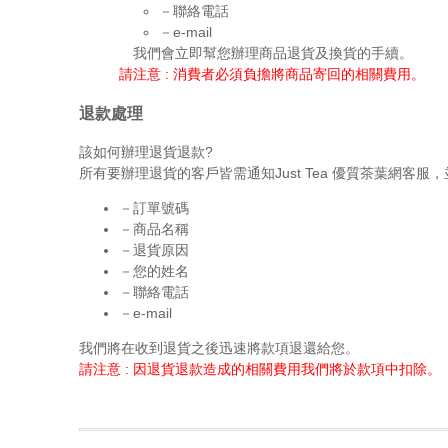
－聯絡電話
－e-mail
我們會立即幫您辦理商品退貨及換貨的手續。
請注意 : 消費者必須負擔將商品寄回的相關費用。
退款處理
該如何辦理退貨退款?
所有要辦理退貨的客戶皆需通知Just Tea 優質茶葉網客服
－訂單號碼
－商品名稱
－退貨原因
－您的姓名
－聯絡電話
－e-mail
我們將在收到退貨之後迅速將款項退還給您。
請注意 : 因退貨退款造成的相關費用我們將於款項中扣除。