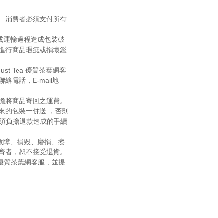
 消費者必須支付所有
或運輸過程造成包裝破
進行商品瑕疵或損壞鑑
st Tea 優質茶葉網客
電話，E-mail地
擔將商品寄回之運費。
來的包裝一併送 ，否則
還必須負擔退款造成的手續
故障、損毀、磨損、擦
齊者，恕不接受退貨。
 優質茶葉網客服，並提