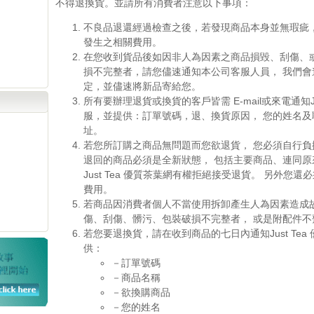
不得退換貨。並請所有消費者注意以下事項：
不良品退還經過檢查之後，若發現商品本身並無瑕疵，
發生之相關費用。
在您收到貨品後如因非人為因素之商品損毀、刮傷、
損不完整者，請您儘速通知本公司客服人員， 我們會
定，並儘速將新品寄給您。
所有要辦理退貨或換貨的客戶皆需 E-mail或來電通知Ju
服，並提供：訂單號碼，退、換貨原因， 您的姓名及聯絡
址。
若您所訂購之商品無問題而您欲退貨， 您必須自行負
退回的商品必須是全新狀態， 包括主要商品、連同原
Just Tea 優質茶葉網有權拒絕接受退貨。 另外您
費用。
若商品因消費者個人不當使用拆卸產生人為因素造成
傷、刮傷、髒污、包裝破損不完整者， 或是附配件不
若您要退換貨，請在收到商品的七日內通知Just Tea
供：
－訂單號碼
－商品名稱
－欲換購商品
－您的姓名