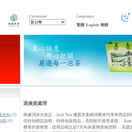
Languages:
Currencies :
繁體
English
簡體
收藏此頁
退換貨處理
根據消保法規定，Just Tea 優質茶葉網消費者均享有商
真空包)
(7)
但特別標定說明、特殊包裝商品，否則恕不接受退貨。 Just 
包裝)
(5)
費者的退換貨，從商品收訖起7天內為退換貨保證期， 若超