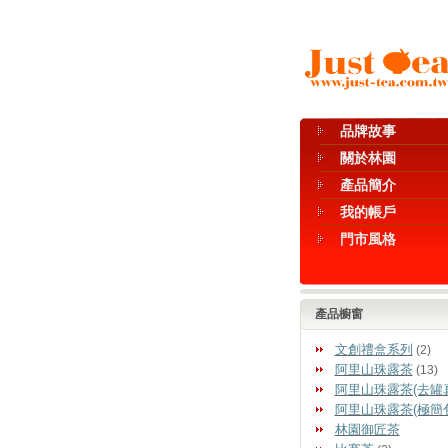
品牌故事
關於林園
產品簡介
我的帳戶
門市風格
產品櫥窗
文創禮盒系列
(2)
阿里山珠露茶
(13)
阿里山珠露茶(去罐
阿里山珠露茶(極簡
林園御匠茶