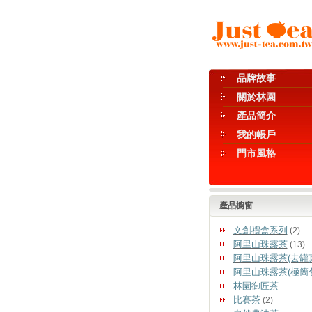
品牌故事
關於林園
產品簡介
我的帳戶
門市風格
產品櫥窗
文創禮盒系列
(2)
阿里山珠露茶
(13)
阿里山珠露茶(去罐
阿里山珠露茶(極簡
林園御匠茶
比賽茶
(2)