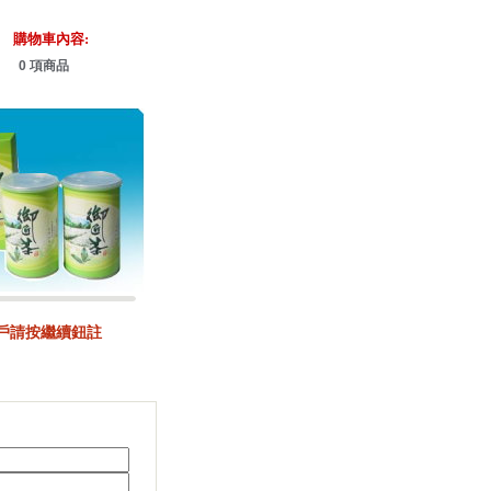
購物車內容:
0 項商品
戶請按繼續鈕註