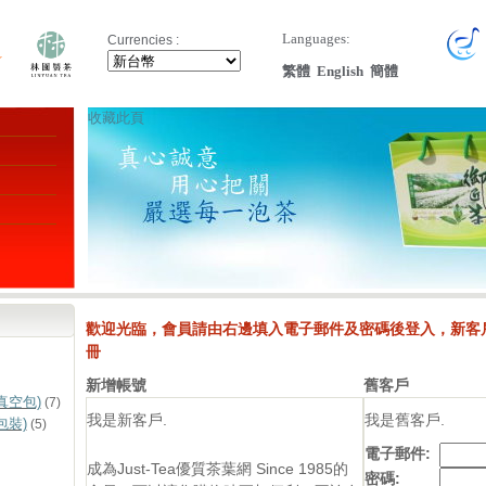
Languages:
Currencies :
繁體
English
簡體
收藏此頁
歡迎光臨，會員請由右邊填入電子郵件及密碼後登入，新客
冊
新增帳號
舊客戶
真空包)
(7)
我是新客戶.
我是舊客戶.
包裝)
(5)
電子郵件:
成為Just-Tea優質茶葉網 Since 1985的
密碼: