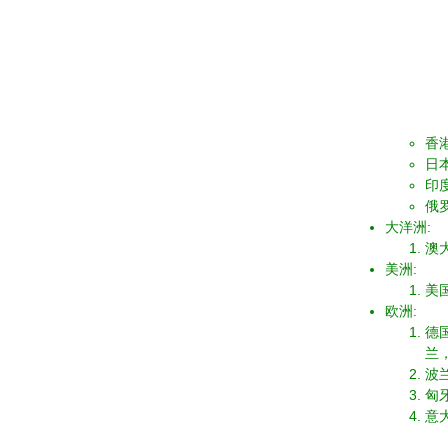
香
日
印度
俄罗
大洋洲:
澳
美洲:
美国
欧洲:
德
兰
波兰
匈牙
意大