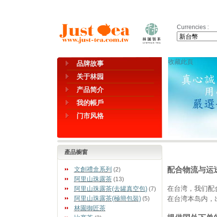
Currencies :
收藏此頁
品牌故事
关于林园
产品简介
我的帳戶
门市风格
產品櫥窗
配合物流与运
文創禮盒系列
(2)
阿里山珠露茶
(13)
在台湾，我们配
阿里山珠露茶(去罐真空包)
(7)
在台湾本岛内，
阿里山珠露茶(極簡包裝)
(5)
林園御匠茶