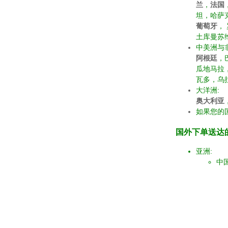
兰
，
法国
坦，哈萨
葡萄牙
，
土库曼苏
中美洲与非
阿根廷
，
瓜地马拉
瓦多，乌
大洋洲:
奥大利亚
如果您的
国外下单送达
亚洲:
中