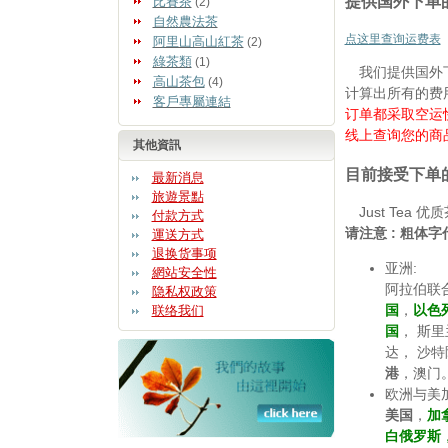
提供国外下单
比賽茶
(2)
自然農法茶
点这里查询运费表
阿里山高山紅茶
(2)
綠茶類
(1)
我们提供国外下
高山茶包
(4)
计算出所有的费
客戶專屬連結
订单都采取空运
线上查询您的商
其他資訊
目前接受下单
最新消息
旅遊景點
Just Tea
付款方式
请注意 : 粗体
運送方式
退换货事项
亚洲:
網站安全性
阿拉伯联
隐私权政策
国
，
以色
联络我们
国
， 斯
达， 沙
港
，澳门
欧洲与美加
美国
，
加
白俄罗斯