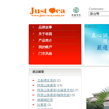
Currencies :
收藏此頁
品牌故事
关于林园
产品简介
我的帳戶
门市风格
產品櫥窗
文創禮盒系列
(2)
阿里山珠露茶
(13)
阿里山珠露茶(去罐真空包)
(7)
阿里山珠露茶(極簡包裝)
(5)
林園御匠茶
比賽茶
(2)