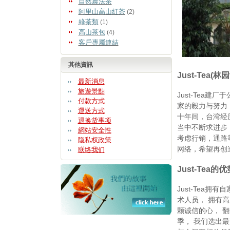
自然農法茶
阿里山高山紅茶
(2)
綠茶類
(1)
高山茶包
(4)
客戶專屬連結
其他資訊
Just-Tea(
最新消息
旅遊景點
Just-Tea
付款方式
家的毅力与努力
運送方式
十年间，台湾经
退换货事项
当中不断求进步
網站安全性
考虑行销，通路
隐私权政策
网络，希望再创造
联络我们
Just-Tea
Just-Tea
术人员， 拥有
颗诚信的心， 
季， 我们选出