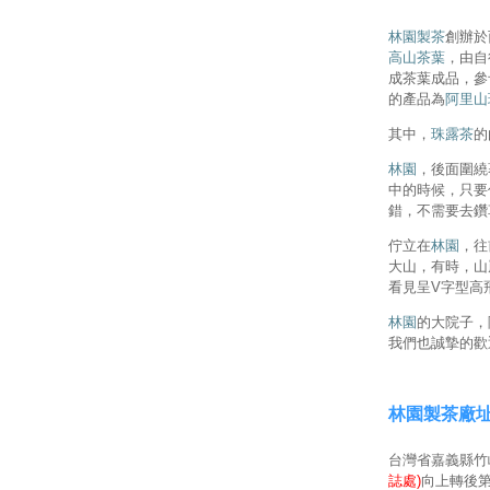
林園製茶
創辦於
高山茶葉
，由自
成茶葉成品，參
的產品為
阿里山
其中，
珠露茶
的
林園
，後面圍繞
中的時候，只要
錯，不需要去鑽
佇立在
林園
，往
大山，有時，山
看見呈V字型高
林園
的大院子，
我們也誠摯的歡
林園製茶廠
台灣省嘉義縣竹崎
誌處)
向上轉後第