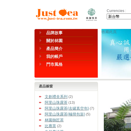
Currencies :
收藏此頁
品牌故事
關於林園
產品簡介
我的帳戶
門市風格
產品櫥窗
文創禮盒系列
(2)
阿里山珠露茶
(13)
阿里山珠露茶(去罐真空包)
(7)
阿里山珠露茶(極簡包裝)
(5)
林園御匠茶
比賽茶
(2)