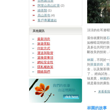
自然農法茶
阿里山高山紅茶
(2)
綠茶類
(1)
高山茶包
(4)
客戶專屬連結
涼涼的在耳邊呢
其他資訊
當你就要到達
石
最新消息
如柳暗花明的世
旅遊景點
及多位共同打拼
付款方式
斷改良的技術，
運送與取貨
退換貨事項
林園
，不同於一
網站安全性
到
茶葉烘焙
，
茶
隱私權政策
全，以及製茶環
聯絡我們
了， 經由試泡
味差異，
林園
的
就是最佳的廣告
來看看我
林園的故事