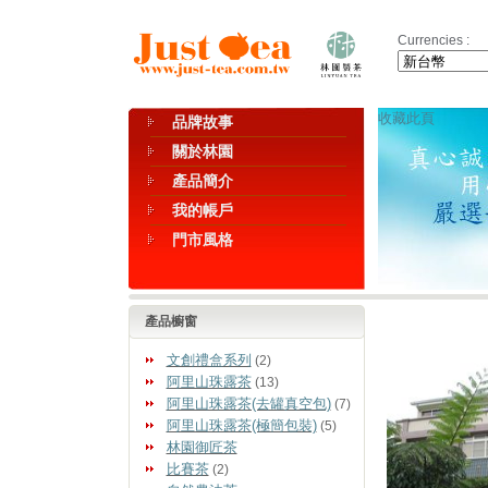
Currencies :
收藏此頁
品牌故事
關於林園
產品簡介
我的帳戶
門市風格
產品櫥窗
文創禮盒系列
(2)
阿里山珠露茶
(13)
阿里山珠露茶(去罐真空包)
(7)
阿里山珠露茶(極簡包裝)
(5)
林園御匠茶
比賽茶
(2)