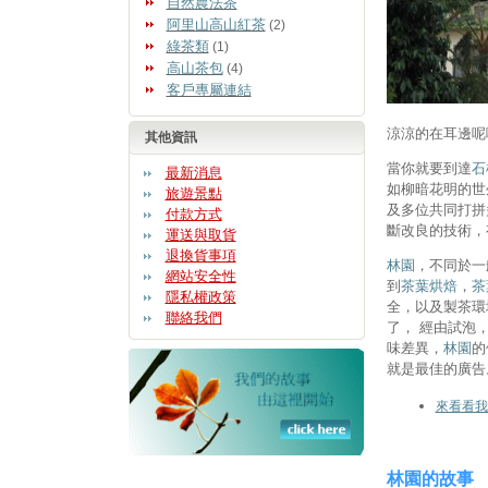
自然農法茶
阿里山高山紅茶
(2)
綠茶類
(1)
高山茶包
(4)
客戶專屬連結
涼涼的在耳邊呢
其他資訊
當你就要到達
石
最新消息
如柳暗花明的世
旅遊景點
及多位共同打拼
付款方式
斷改良的技術，
運送與取貨
退換貨事項
林園
，不同於一
網站安全性
到
茶葉烘焙
，
茶
隱私權政策
全，以及製茶環
聯絡我們
了， 經由試泡
味差異，
林園
的
就是最佳的廣告
來看看我
林園的故事