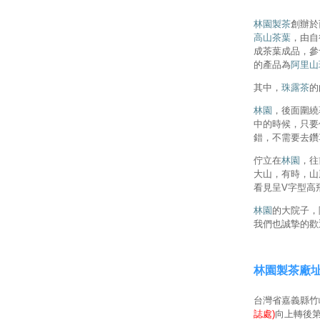
林園製茶
創辦於
高山茶葉
，由自
成茶葉成品，參
的產品為
阿里山
其中，
珠露茶
的
林園
，後面圍繞
中的時候，只要
錯，不需要去鑽
佇立在
林園
，往
大山，有時，山
看見呈V字型高
林園
的大院子，
我們也誠摯的歡
林園製茶廠
台灣省嘉義縣竹崎
誌處)
向上轉後第