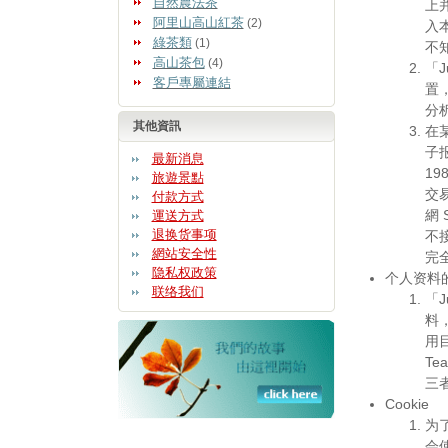
自然農法茶
上
阿里山高山紅茶
(2)
入本
綠茶類
(1)
不
高山茶包
(4)
「J
客戶專屬連結
置
分
其他資訊
在
子报
最新消息
1
旅遊景點
交
付款方式
網
運送方式
退换货事项
不接
網站安全性
完
隐私权政策
个人资料
联络我们
「J
料，
用
Te
三
Cookie
为了
会使