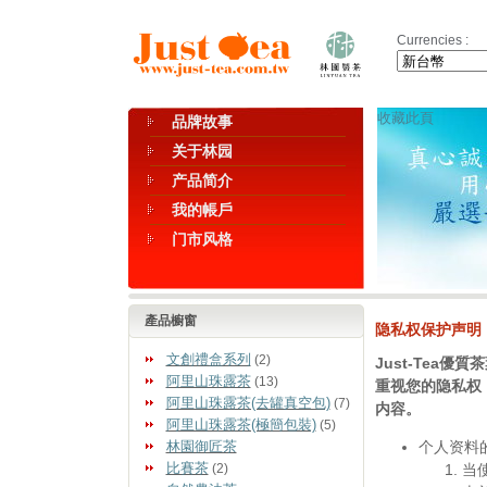
Currencies :
收藏此頁
品牌故事
关于林园
产品简介
我的帳戶
门市风格
產品櫥窗
隐私权保护声明
文創禮盒系列
(2)
Just-Tea優
阿里山珠露茶
(13)
重视您的隐私权
阿里山珠露茶(去罐真空包)
(7)
内容。
阿里山珠露茶(極簡包裝)
(5)
林園御匠茶
个人资料
比賽茶
(2)
当使