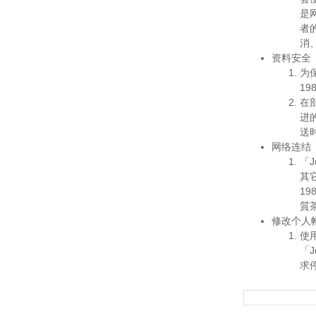
是
者
消
资料安全
为保
1
在部
进的
送
网络连结
「J
其它
19
質茶
修改个人
使
「J
求