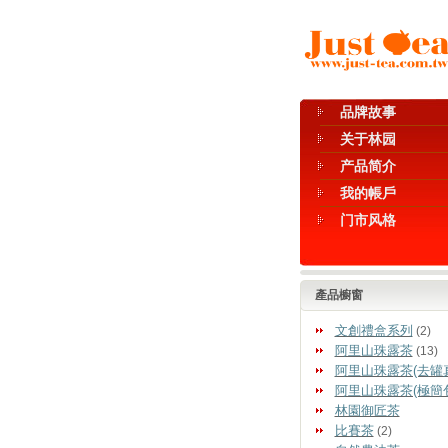
品牌故事
关于林园
产品简介
我的帳戶
门市风格
產品櫥窗
文創禮盒系列
(2)
阿里山珠露茶
(13)
阿里山珠露茶(去罐
阿里山珠露茶(極簡
林園御匠茶
比賽茶
(2)