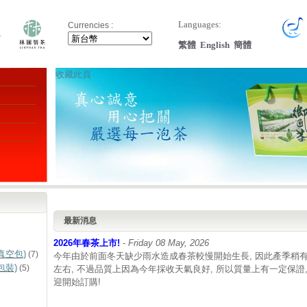
Languages:
Currencies :
繁體
English
簡體
收藏此頁
最新消息
2026年春茶上市!
-
Friday 08 May, 2026
真空包)
(7)
今年由於前面冬天缺少雨水造成春茶較慢開始生長, 因此產季稍有
包裝)
(5)
左右, 不過品質上因為今年採收天氣良好, 所以質量上有一定保證
迎開始訂購!