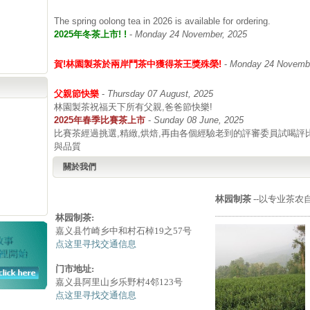
The spring oolong tea in 2026 is available for ordering.
2025年冬茶上市! !
-
Monday 24 November, 2025
賀!林園製茶於兩岸鬥茶中獲得茶王獎殊榮!
-
Monday 24 Novembe
父親節快樂
-
Thursday 07 August, 2025
林園製茶祝福天下所有父親,爸爸節快樂!
2025年春季比賽茶上市
-
Sunday 08 June, 2025
比賽茶經過挑選,精緻,烘焙,再由各個經驗老到的評審委員試喝評
與品質
關於我們
林园制茶
--以专业茶农
林园制茶:
嘉义县竹崎乡中和村石棹19之57号
点这里寻找交通信息
门市地址:
嘉义县阿里山乡乐野村4邻123号
点这里寻找交通信息