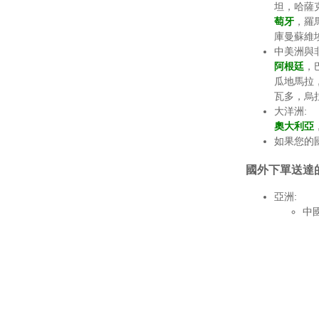
坦，哈薩
萄牙
，羅
庫曼蘇維
中美洲與非
阿根廷
，
瓜地馬拉
瓦多，烏
大洋洲:
奧大利亞
如果您的
國外下單送達
亞洲:
中