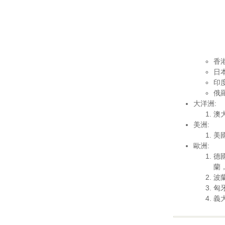
香
日
印度
俄羅
大洋洲:
澳
美洲:
美國
歐洲:
德
蘭
波蘭
匈牙
義大