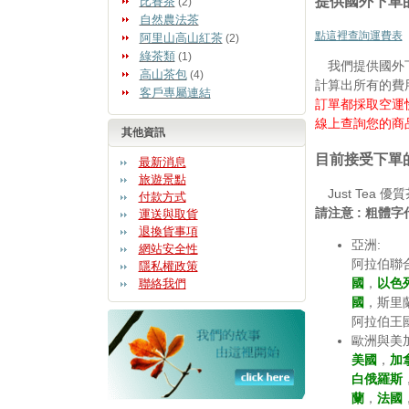
提供國外下單
比賽茶
(2)
自然農法茶
點這裡查詢運費表
阿里山高山紅茶
(2)
綠茶類
(1)
我們提供國外下
高山茶包
(4)
計算出所有的費
客戶專屬連結
訂單都採取空運
線上查詢您的商
其他資訊
目前接受下單
最新消息
旅遊景點
Just Tea
付款方式
請注意 : 粗體
運送與取貨
退換貨事項
亞洲:
網站安全性
阿拉伯聯
隱私權政策
國
，
以色
聯絡我們
國
，斯里
阿拉伯王
歐洲與美加
美國
，
加
白俄羅斯
蘭
，
法國