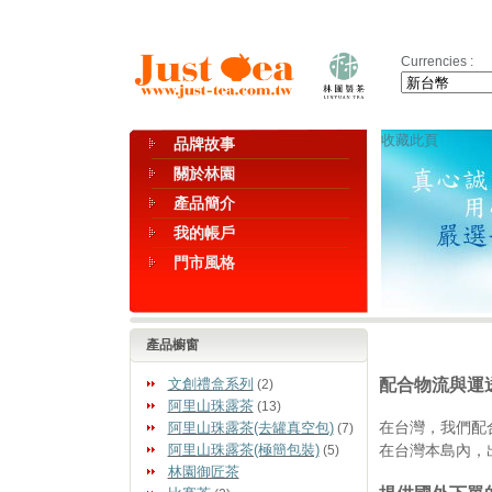
Currencies :
收藏此頁
品牌故事
關於林園
產品簡介
我的帳戶
門市風格
產品櫥窗
配合物流與運
文創禮盒系列
(2)
阿里山珠露茶
(13)
在台灣，我們配
阿里山珠露茶(去罐真空包)
(7)
在台灣本島內，
阿里山珠露茶(極簡包裝)
(5)
林園御匠茶