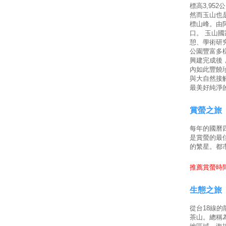
標高3,95
然而玉山也
標山峰。由
口。 玉山
憩、學術研
公園豐富多
興建完成後
內如此豐饒
與大自然接
最美好純淨
賞螢之旅
每年的國曆
是賞螢的最
的繁星。都
推薦賞螢時間
生態之旅
從台18線
茶山。總稱