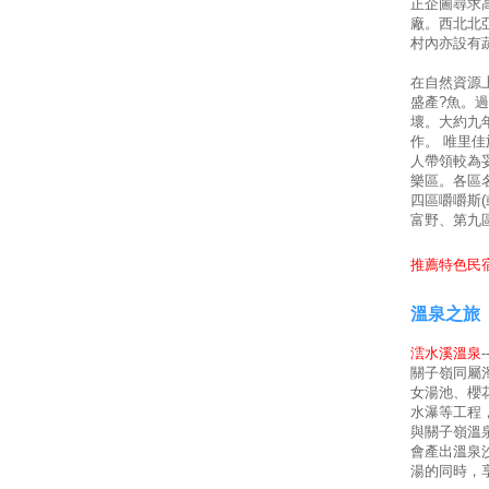
正企圖尋求
廠。西北北
村內亦設有
在自然資源
盛產?魚。
壞。大約九
作。 唯里
人帶領較為
樂區。各區
四區嚼嚼斯
富野、第九
推薦特色民宿
溫泉之旅
澐水溪溫泉
關子嶺同屬
女湯池、櫻
水瀑等工程
與關子嶺溫
會產出溫泉
湯的同時，