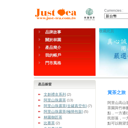
Currencies :
收藏此頁
品牌故事
關於林園
產品簡介
我的帳戶
門市風格
產品櫥窗
賞茶之旅
文創禮盒系列
(2)
阿里山珠露茶
(13)
阿里山高山
阿里山珠露茶(去罐真空包)
(7)
茶園與竹林
阿里山珠露茶(極簡包裝)
(5)
點，一方通
林園御匠茶
民部落，一
比賽茶
(2)
點可以眺望