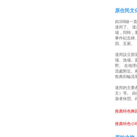
原住民文
由169線
達邦了。 
場，同時，
事件紀念碑
四、五家。
達邦設立部
場、漁場。
野。 在地
流處附近。兩
祭典則輪流
達邦的主要
主）等。 
遊者休憩。
推薦特色舞蹈
推薦特色小吃