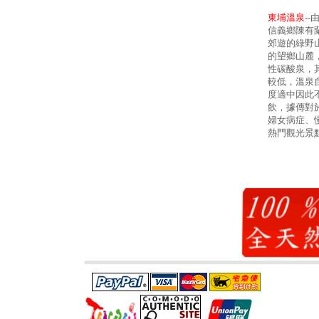
東埔溫泉
-
信義鄉陳有
郊遊的綠野
的望鄉山麓
性碳酸泉，其
較低，溫泉
度適中因此
飲，據傳對
婦女病症、
熱門觀光景