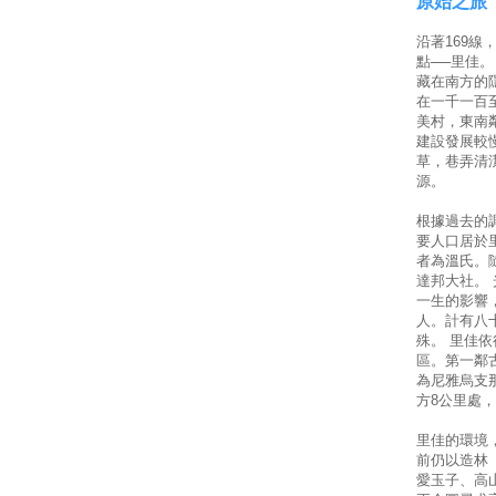
原始之旅
沿著169
點──里佳
藏在南方的
在一千一百
美村，東南
建設發展較
草，巷弄清
源。
根據過去的
要人口居於
者為溫氏。
達邦大社。
一生的影響
人。計有八
殊。 里佳
區。第一鄰
為尼雅烏支
方8公里處
里佳的環境
前仍以造林
愛玉子、高