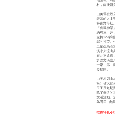
地區域，海
村，南接新
山美舊社設
聚落的大本
特富野等社
「吳鳳神話
約有三十戶
左轉129
鄰扎扎亞。
二鄰亞馬高
溪小支流山
在此不遠處
於曾文溪左
一鄰、第二
發展區。
山美村因山
筍）佔大部
玉子及短期
除了著名的
文溪活動。
為阿里山地
推薦特色小吃