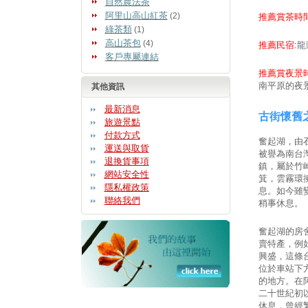
自然農法茶
阿里山高山紅茶
(2)
推薦賞茶時間
綠茶類
(1)
高山茶包
(4)
推薦民宿:
龍
客戶專屬連結
推薦賞夜景時
南平原的夜
其他資訊
最新消息
古街懷舊
旅遊景點
付款方式
奮起湖，由
運送與取貨
被譽為南台
退換貨事項
鎮，屬於竹
網站安全性
箕，雲霧環
隱私權政策
息。如今雖
聯絡我們
稍事休息。
奮起湖的房
賣特產，例
興盛，這條
位於車站下
的地方。在
二十世紀初
休息，曾經