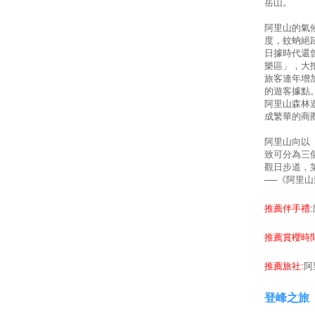
岳山。
阿里山的氣
度，蚊蚋絕
日據時代還
樂區」，大
旅客連年增
的遊客據點
阿里山森林
成繁華的商
阿里山向以
致可分為三
觀日步道，
──《阿里山
推薦伴手禮:
推薦賞櫻時間
推薦旅社:
阿
登峰之旅