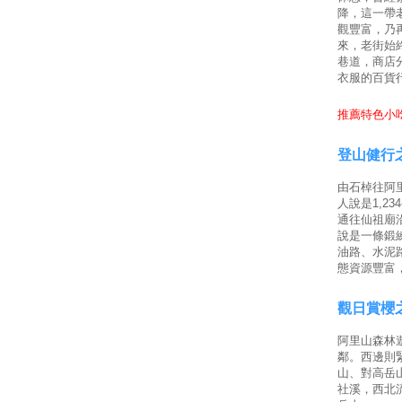
降，這一帶
觀豐富，乃
來，老街始
巷道，商店
衣服的百貨
推薦特色小吃
登山健行
由石棹往阿里
人說是1,2
通往仙祖廟
說是一條鍛
油路、水泥
態資源豐富
觀日賞櫻
阿里山森林
鄰。西邊則
山、對高岳
社溪，西北