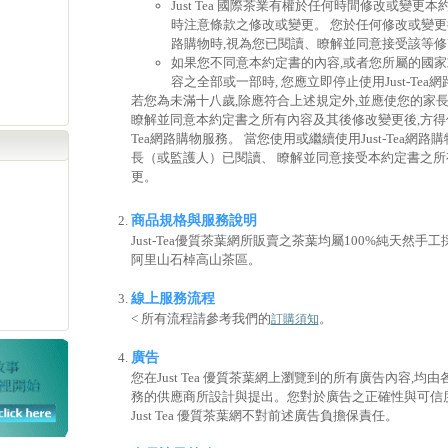
Just Tea 國際茶業有權於任何時間修改或變更
時注意條款之修改或變更。 您於任何修改或變更後繼續
路購物時,視為您已閱讀、瞭解並同意接受該等
如果您不同意本約定書的內容,或者您所屬的國
容之全部或一部時, 您應立即停止使用Just-Tea
若您為未滿十八歲,除應符合上述規定外,並應使您的家
瞭解並同意本約定書之所有內容及其後修改變更後,方得使用
Tea網路購物服務。 當您使用或繼續使用Just-Tea網
長（或監護人）已閱讀、 瞭解並同意接受本約定書之
更。
商品規格與服務說明
Just-Tea優質茶葉網所販賣之茶葉均屬100%純天然手
阿里山石棹高山茶區。
線上服務流程
< 所有流程請參考我們的
。
訂購須知
廣告
您在Just Tea 優質茶葉網上瀏覽到的所有廣告內容,均
務的供應商所設計與提出。您對於廣告之正確性與可信
Just Tea 優質茶葉網不對前述廣告負擔保責任。