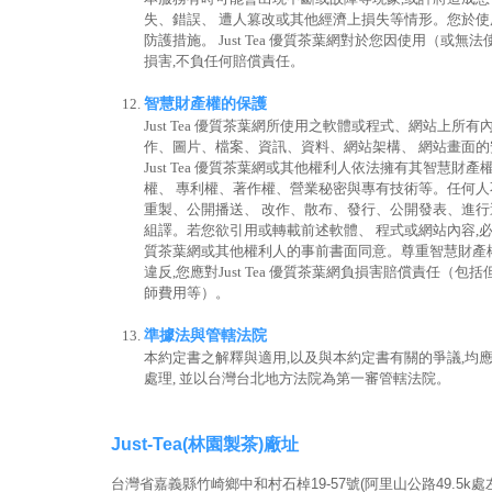
失、錯誤、 遭人篡改或其他經濟上損失等情形。您於
防護措施。 Just Tea 優質茶葉網對於您因使用（或
損害,不負任何賠償責任。
智慧財產權的保護
Just Tea 優質茶葉網所使用之軟體或程式、網站上所有
作、圖片、檔案、資訊、資料、網站架構、 網站畫面的
Just Tea 優質茶葉網或其他權利人依法擁有其智慧財產
權、 專利權、著作權、營業秘密與專有技術等。任何
重製、公開播送、 改作、散布、發行、公開發表、進
組譯。若您欲引用或轉載前述軟體、 程式或網站內容,必須依法
質茶葉網或其他權利人的事前書面同意。尊重智慧財產權
違反,您應對Just Tea 優質茶葉網負損害賠償責任（
師費用等）。
準據法與管轄法院
本約定書之解釋與適用,以及與本約定書有關的爭議,均
處理, 並以台灣台北地方法院為第一審管轄法院。
Just-Tea(林園製茶)廠址
台灣省嘉義縣竹崎鄉中和村石棹19-57號(阿里山公路49.5k處