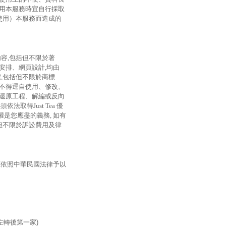
使用本服務時宜自行採取
無法使用）本服務而造成的
內容,包括但不限於著
安排、網頁設計,均由
權,包括但不限於商標
人不得逕自使用、修改、
行還原工程、解編或反向
取得Just Tea 優
是您應盡的義務, 如有
包括但不限於訴訟費用及律
應依照中華民國法律予以
左轉後第一家)