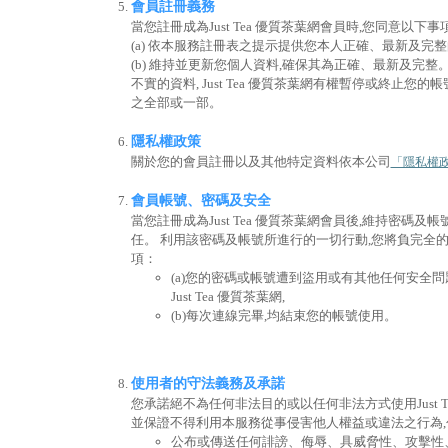
會員註冊義務
當您註冊成為Just Tea 優質茶葉網會員時,您同意以下事
(a) 依本服務註冊表之提示提供您本人正確、最新及完整
(b) 維持並更新您個人資料,確保其為正確、最新及完
不實的資料, Just Tea 優質茶葉網有權暫停或終止您
之全部或一部。
隱私權政策
關於您的會員註冊以及其他特定資料依本公司
「隱私權
會員帳號、密碼及安全
當您註冊成為Just Tea 優質茶葉網會員後,維持密碼及
任。 利用該密碼及帳號所進行的一切行動,您將負完全
項：
(a)您的密碼或帳號遭到盜用或有其他任何安全問
Just Tea 優質茶葉網,
(b)每次連線完畢,均結束您的帳號使用。
使用者的守法義務及承諾
您承諾絕不為任何非法目的或以任何非法方式使用Just Te
並保證不得利用本服務從事侵害他人權益或違法之行為,
公布或傳送任何誹謗、侮辱、具威脅性、攻擊性