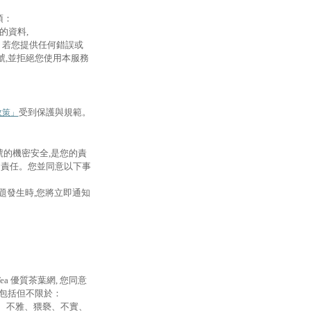
項：
的資料,
整。若您提供任何錯誤或
的帳號,並拒絕您使用本服務
受到保護與規範。
政策」
帳號的機密安全,是您的責
的責任。您並同意以下事
題發生時,您將立即通知
a 優質茶葉網, 您同意
包括但不限於：
、不雅、猥褻、不實、