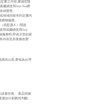
本約定書之內容,建議您隨
使用Just-Tea網
修改或變更。
家或地域排除本約定書內
網路購物服務。
長（或監護人）閱讀、
或繼續使用Just-
路購物服務時,即表示您的家
所有內容及其後修改變
工採摘高山茶,產地為台灣
由各該廣告商、 產品與服
度應自行斟酌與判斷。