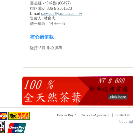
嘉義縣 - 竹崎鄉 (60497)
聯絡電話 886-5-2561523
Email
services@just-tea.com.tw
負責人: 林良志
統一編號 : 14766687
核心價值觀
堅持品質,用心服務
|
|
How to Buy ?
Services Agreement
Contact Us
Copyrig