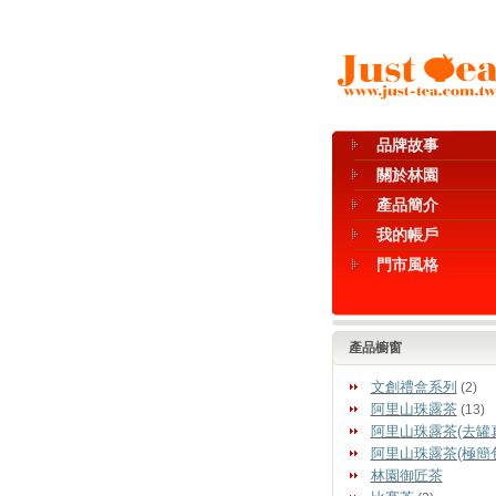
品牌故事
關於林園
產品簡介
我的帳戶
門市風格
產品櫥窗
文創禮盒系列
(2)
阿里山珠露茶
(13)
阿里山珠露茶(去罐
阿里山珠露茶(極簡
林園御匠茶