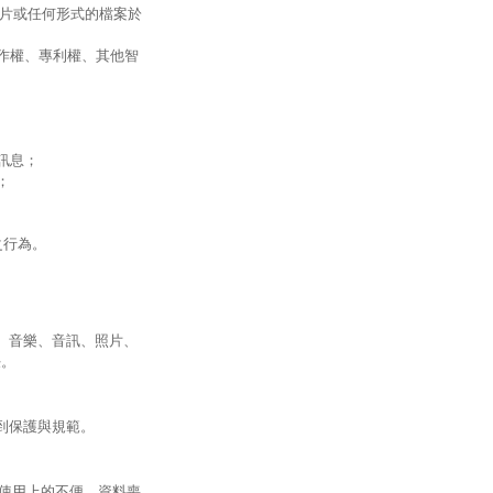
圖片或任何形式的檔案於
作權、專利權、其他智
訊息；
；
之行為。
、音樂、音訊、照片、
任。
到保護與規範。
您使用上的不便、資料喪