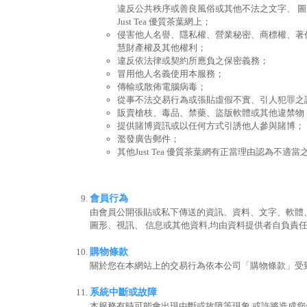
違反公共秩序或善良風俗或其他不法之文字、 
Just Tea 優質茶葉網上；
侵害他人名譽、隱私權、營業秘密、商標權、著
慧財產權及其他權利；
違反依法律或契約所應負之保密義務；
冒用他人名義使用本服務；
傳輸或散佈電腦病毒；
從事不法交易行為或張貼虛假不實、引人犯罪之
販賣槍枝、毒品、禁藥、盜版軟體或其他違禁物
提供賭博資訊或以任何方式引誘他人參與賭博；
濫發廣告郵件；
其他Just Tea 優質茶葉網有正當理由認為不適當
會員行為
由會員公開張貼或私下傳送的資訊、資料、文字、軟體
圖形、視訊、 信息或其他資料,均由資料提供者自負責
購物條款
關於您在本網站上的交易行為依本公司「購物條款」受
系統中斷或故障
本服務有時可能會出現中斷或故障等現象,或許將造成