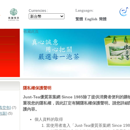
Languages:
Currencies :
繁體
English
簡體
收藏此頁
隱私權保護聲明
Just-Tea優質茶葉網 Since 1985除了提供消費者便利
重視您的隱私權，因此訂定有關隱私權保護聲明。請您詳細
真空包)
(7)
護內容。
包裝)
(5)
個人資料的取得
當使用者進入「Just-Tea優質茶葉網 Since 