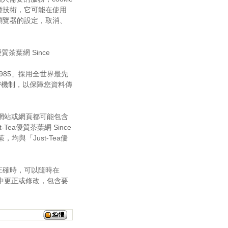
種技術，它可能在使用
瀏覽器的設定，取消、
茶葉網 Since
 1985」採用全世界最先
it傳輸加密機制，以保障您資料傳
其相關網站或網頁都可能包含
ea優質茶葉網 Since
均與「Just-Tea優
正確時，可以隨時在
關網站中更正或修改，包含要