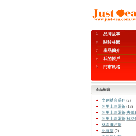
品牌故事
關於林園
產品簡介
我的帳戶
門市風格
產品櫥窗
文創禮盒系列
(2)
阿里山珠露茶
(13)
阿里山珠露茶(去罐
阿里山珠露茶(極簡
林園御匠茶
比賽茶
(2)