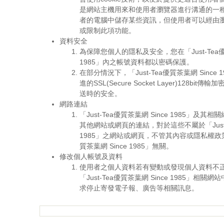
是網站主機用來和使用者瀏覽器進行溝通的一
者的電腦中儲存某些資訊，但使用者可以經由
或限制此項功能。
資料安全
為保障您個人的隱私及安全，您在「Just-Tea優質
1985」內之帳號資料都以密碼保護。
在部分情況下，「Just-Tea優質茶葉網 Since
進的SSL(Secure Socket Layer)128b
送時的安全。
網路連結
「Just-Tea優質茶葉網 Since 1985」及
其他網站或網頁的連結，對於這些不屬於「Just-T
1985」之網站或網頁，不管其內容或隱私權政策，
質茶葉網 Since 1985」無關。
修改個人帳號及資料
使用者之個人資料若有變動或發現個人資料不
「Just-Tea優質茶葉網 Since 1985」相
求停止寄發電子報、廣告等相關訊息。